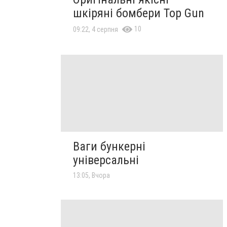
шкіряні бомбери Top Gun
10
09:22, 4 серпня
Ваги бункерні
універсальні
13:05, Вчора