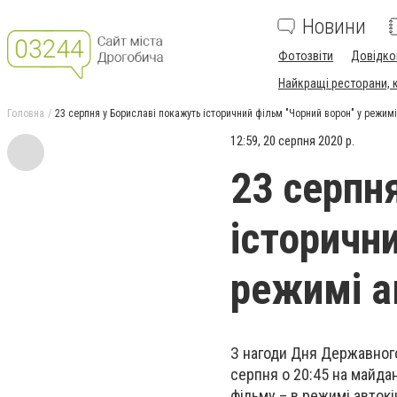
Новини
Фотозвіти
Довідко
Найкращі ресторани, ка
Головна
23 серпня у Бориславі покажуть історичний фільм "Чорний ворон" у режимі
12:59, 20 серпня 2020 р.
23 серпн
історичн
режимі а
З нагоди Дня Державного 
серпня о 20:45 на майда
фільму – в режимі авток