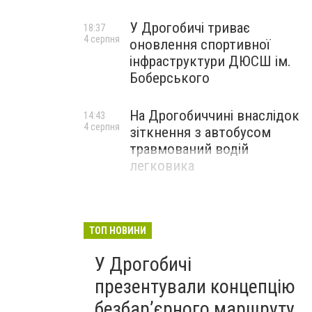
У Дрогобичі триває
18:37
4 серпня
оновлення спортивної
інфраструктури ДЮСШ ім.
Боберського
На Дрогобиччині внаслідок
14:43
4 серпня
зіткнення з автобусом
травмований водій
легковика
ТОП НОВИНИ
У Дрогобичі
презентували концепцію
безбар’єрного маршруту