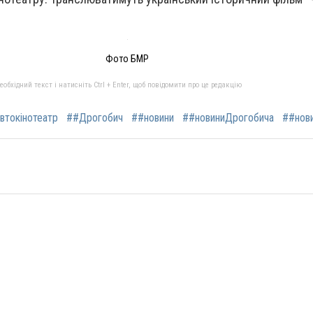
Фото БМР
бхідний текст і натисніть Ctrl + Enter, щоб повідомити про це редакцію
втокінотеатр
##Дрогобич
##новини
##новиниДрогобича
##нов