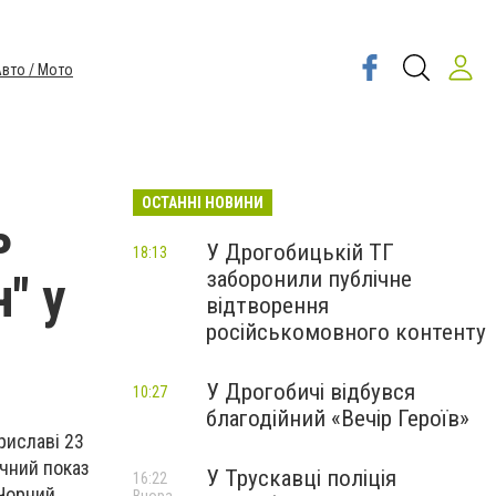
вто / Мото
ОСТАННІ НОВИНИ
ь
У Дрогобицькій ТГ
18:13
заборонили публічне
" у
відтворення
російськомовного контенту
У Дрогобичі відбувся
10:27
благодійний «Вечір Героїв»
риславі 23
ичний показ
У Трускавці поліція
16:22
“Чорний