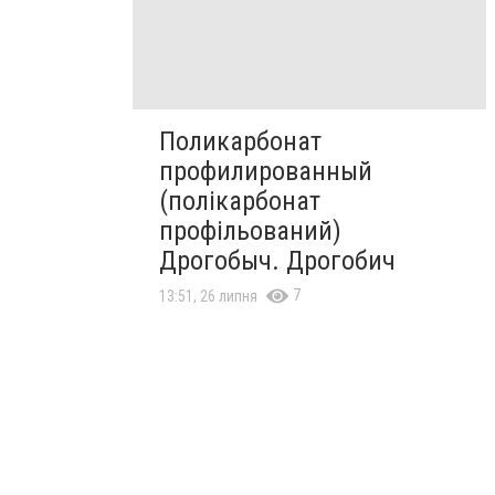
Поликарбонат
профилированный
(полікарбонат
профільований)
Дрогобыч. Дрогобич
7
13:51, 26 липня