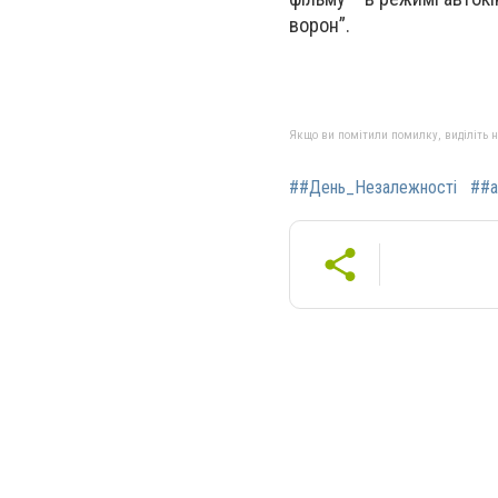
ворон”.
Якщо ви помітили помилку, виділіть нео
##День_Незалежності
##а