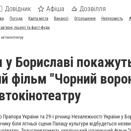
Довідник
Афіша
Дозвілля
ва
Погода
Карта міста
Вакансії
Оголошення
Нерухомість
А
в'ярні, піцерії та фаст-фуди
 автокінотеатру
я у Бориславі покажут
ий фільм "Чорний ворон
втокінотеатру
Прапора України та 29-ї річниці Незалежності України у Бо
нчику біля літньої сцени Палацу культури відбудеться незв
інотеатру. Транслюватимуть український історичний фільм 