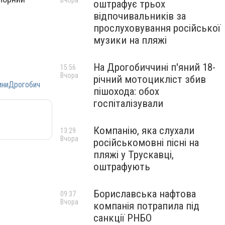
Вчора
оштрафує трьох
відпочивальників за
прослуховування російської
музики на пляжі
На Дрогобиччині п'яний 18-
15:56
Вчора
річний мотоцикліст збив
иниДрогобич
пішохода: обох
госпіталізували
Компанію, яка слухали
13:29
Вчора
російськомовні пісні на
пляжі у Трускавці,
оштрафують
Бориславська нафтова
09:37
Вчора
компанія потрапила під
санкції РНБО