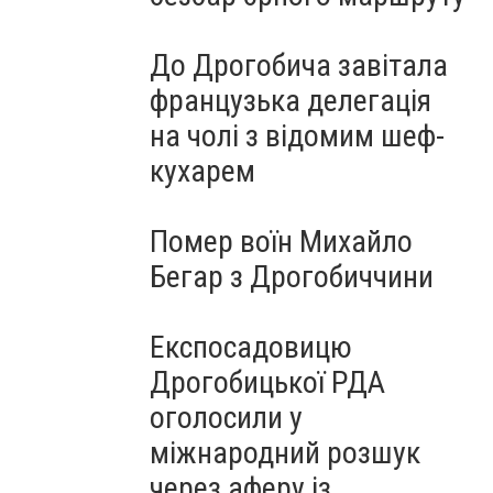
До Дрогобича завітала
французька делегація
на чолі з відомим шеф-
кухарем
Помер воїн Михайло
Бегар з Дрогобиччини
Експосадовицю
Дрогобицької РДА
оголосили у
міжнародний розшук
через аферу із