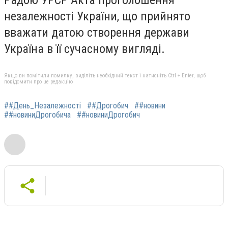
незалежності України, що прийнято
вважати датою створення держави
Україна в її сучасному вигляді.
Якщо ви помітили помилку, виділіть необхідний текст і натисніть Ctrl + Enter, щоб
повідомити про це редакцію
##День_Незалежності
##Дрогобич
##новини
##новиниДрогобича
##новиниДрогобич