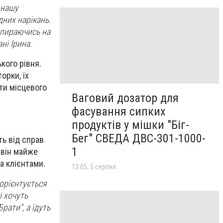
 нашу
дних нарікань.
 спираючись на
ні Ірина.
кого рівня.
орки, їх
ти місцевого
Ваговий дозатор для
фасування сипких
продуктів у мішки "Біг-
Бег" СВЕДА ДВС-301-1000-
ть від справ
1
 він майже
а клієнтами.
13:05, 5 серпня
 орієнтується
і хочуть
рати”, а їдуть