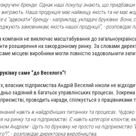
озкручені бренди. Однак наші покупці знають, що придбавши
и виграють. Наша продукція має найвищу якість та не має жо
же є “адвокати” бренду - наприклад, укладачі бруківки. Вони,
рджують замовникам, якість нашої продукції”, - розповідає па
 компанія не виключає масштабування до загальноукраїнсь
нти розширення на закордонному ринку. За словами директ
саме місцеві виробники могли повністю задовольнити запи
бруківку саме “до Веселого”!
ух, власник підприємства Андрій Веселий ніколи не відходи
дньо задіяний в багатьох управлінських процесах. Зокрема
приємстві, проводить наради, спілкується з працівниками т
знаний навіть в найдрібніших питаннях та процесах. Чудово
 на ринку та на підприємстві. Є навіть категорія клієнтів, як
ном Андрієм - їдуть по бруківку не просто на підприємство “Б
го”!”, - розповідає директорка виробництва.