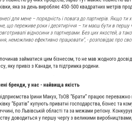
ківки, яка за день виробляє 450-500 квадратних метрів прод
знесі для мене – порядність і повага до партнерів. Якщо ти 
не, що переживе роки і десятиріччя – ти маєш бути в першу 
овготривалі відносини з партнерами. Без цих якостей, а так
іння, неможливо ефективно працювати”, - розповідає про св
 починав займатися цим бізнесом, то не мав жодного досвід
су, яку привіз з Канади, та підтримка родини.
чені бренди, у нас - найвища якість
ідприємства Ірини Макух, ТзОВ “Брати” працює переважно 
ківку “Братів” купують приватні господарства, бізнес та ком
чині, по Львівській області та за межами регіону. Конкуру
тву доводиться у першу чергу з великими виробництвами,