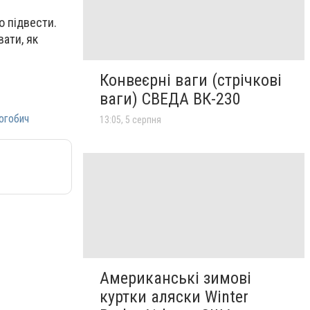
о підвести.
вати, як
Конвеєрні ваги (стрічкові
ваги) СВЕДА ВК-230
огобич
13:05, 5 серпня
Американські зимові
куртки аляски Winter