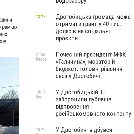
водозабору
Дрогобицька громада може
13:27
родини
отримати грант у 40 тис.
в рамках
доларів на соціальні
чею
проєкти
ону
Почесний президент МФК
21:56
Вчора
«Галичина», мораторій і
бюджет: головні рішення
сесії у Дрогобичі
У Дрогобицькій ТГ
18:13
Вчора
заборонили публічне
відтворення
російськомовного контенту
У Дрогобичі відбувся
10:27