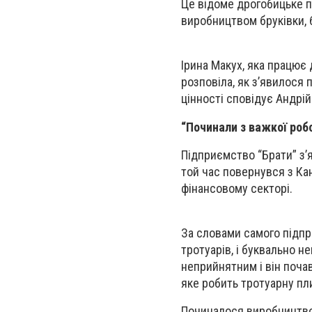
Це відоме дрогобицьке п
виробництвом бруківки, б
Ірина Макух, яка працює
розповіла, як з’явилося 
цінності сповідує Андрій
“Починали з важкої роб
Підприємство “Брати” з’я
той час повернувся з Кан
фінансовому секторі.
За словами самого підпри
тротуарів, і буквально 
неприйнятним і він поча
яке робить тротуарну пл
Починалося виробництво 