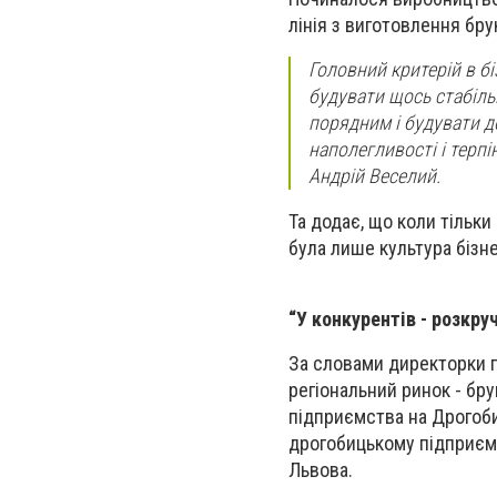
лінія з виготовлення бру
Головний критерій в бі
будувати щось стабіль
порядним і будувати д
наполегливості і терп
Андрій Веселий.
Та додає, що коли тільки
була лише культура бізне
“У конкурентів - розкру
За словами директорки п
регіональний ринок - бру
підприємства на Дрогобич
дрогобицькому підприємс
Львова.