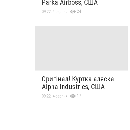
Parka Airboss, США
24
09:22, 4 серпня
Оригінал! Куртка аляска
Alpha Industries, США
17
09:22, 4 серпня