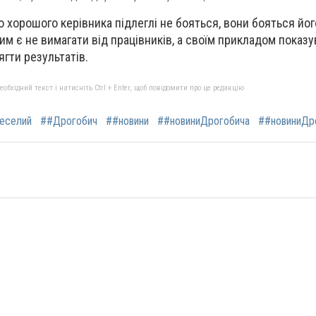
о хорошого керівника підлеглі не бояться, вони бояться йог
им є не вимагати від працівників, а своїм прикладом показу
гти результатів.
бхідний текст і натисніть Ctrl + Enter, щоб повідомити про це редакцію
еселий
##Дрогобич
##новини
##новиниДрогобича
##новиниДр