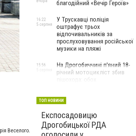
Вчора
благодійний «Вечір Героїв»
У Трускавці поліція
16:22
5 серпня
оштрафує трьох
відпочивальників за
прослуховування російської
музики на пляжі
На Дрогобиччині п'яний 18-
15:56
5 серпня
річний мотоцикліст збив
пішохода: обох
госпіталізували
ТОП НОВИНИ
Експосадовицю
Дрогобицької РДА
рія Веселого.
оголосили у