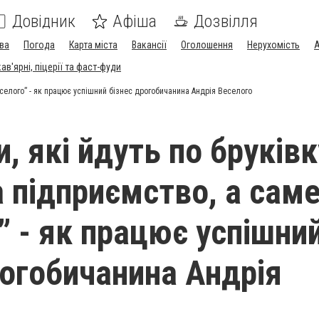
Довідник
Афіша
Дозвілля
ва
Погода
Карта міста
Вакансії
Оголошення
Нерухомість
А
в'ярні, піцерії та фаст-фуди
Веселого” - як працює успішний бізнес дрогобичанина Андрія Веселого
и, які йдуть по бруківк
а підприємство, а саме
” - як працює успішни
рогобичанина Андрія