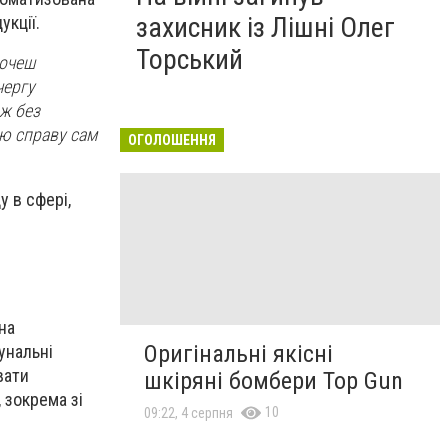
захисник із Лішні Олег
укції.
Торський
хочеш
чергу
ож без
ою справу сам
ОГОЛОШЕННЯ
у в сфері,
на
Оригінальні якісні
унальні
вати
шкіряні бомбери Top Gun
 зокрема зі
10
09:22, 4 серпня