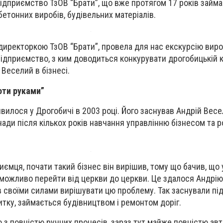
ідприємство ТзОВ “Брати”, що вже протягом 17 років займ
етонних виробів, будівельних матеріалів.
 директоркою ТзОВ “Брати”, провела для нас екскурсію вир
підприємство, з ким доводиться конкурувати дрогобицькій ко
 Веселий в бізнесі.
оти руками”
вилося у Дрогобичі в 2003 році. Його заснував Андрій Весе
ади після кількох років навчання управлінню бізнесом та р
ємця, почати такий бізнес він вирішив, тому що бачив, що 
неможливо перейти від церкви до церкви. Це здалося Андрію
в своїми силами вирішувати цю проблему. Так заснували пі
итку, займається будівництвом і ремонтом доріг.
з повністю ручних процесів, зараз тут майже повністю ав