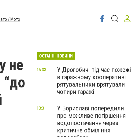
вто / Мото
ОСТАННІ НОВИНИ
у не
У Дрогобичі під час пожежі
15:33
в гаражному кооперативі
 “до
рятувальники врятували
чотири гаражі
й
У Бориславі попередили
13:31
про можливе погіршення
водопостачання через
критичне обміління