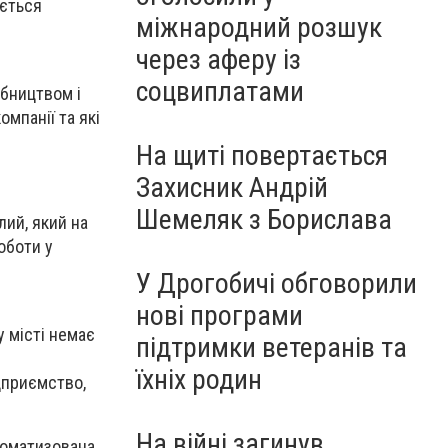
ається
міжнародний розшук
через аферу із
соцвиплатами
обництвом і
мпанії та які
На щиті повертається
Захисник Андрій
Шемеляк з Борислава
лий, який на
оботи у
У Дрогобичі обговорили
нові програми
у місті немає
підтримки ветеранів та
їхніх родин
дприємство,
На війні загинув
томатизована