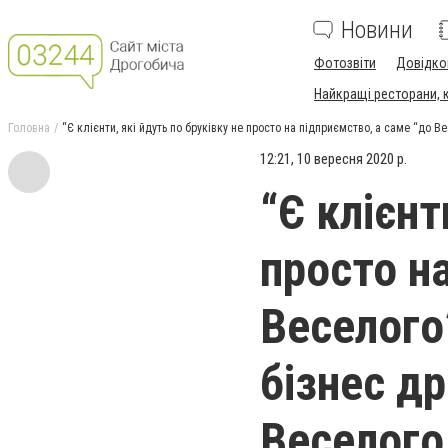
Новини
Фотозвіти
Довідко
Найкращі ресторани, ка
Головна
“Є клієнти, які йдуть по бруківку не просто на підприємство, а саме “до 
12:21, 10 вересня 2020 р.
“Є клієнт
просто н
Веселого
бізнес д
Веселого