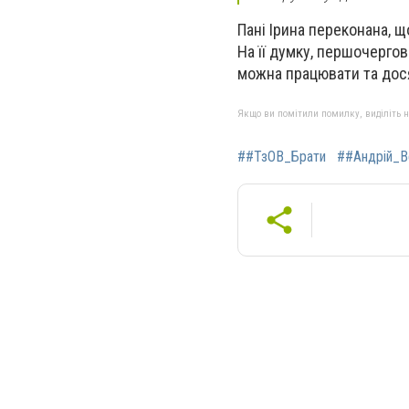
Пані Ірина переконана, щ
На її думку, першочергов
можна працювати та дося
Якщо ви помітили помилку, виділіть нео
##ТзОВ_Брати
##Андрій_В