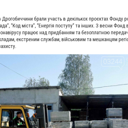
ів Дрогобиччини брали участь в декількох проєктах Фонду 
да”, “Код міста”, “Енергія поступу” та інших. З весни Фонд 
ронавірусу працює над придбанням та безоплатною переда
кладам, екстреним службам, військовим та мешканцям регі
захисту.