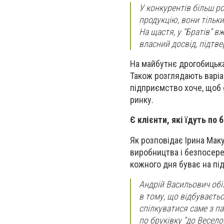
У конкурентів більш р
продукцію, вони тільк
На щастя, у “Братів” в
власний досвід, підтве
На майбутнє дрогобицька
Також розглядають варіа
підприємство хоче, щоб 
ринку.
Є клієнти, які їдуть по 
Як розповідає Ірина Мак
виробництва і безпосере
кожного дня буває на під
Андрій Васильович обі
в тому, що відбувається
спілкуватися саме з па
по бруківку “до Весело