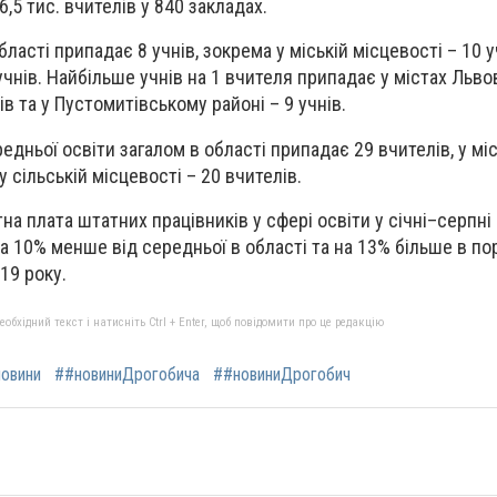
6,5 тис. вчителів у 840 закладах.
ласті припадає 8 учнів, зокрема у міській місцевості – 10 уч
 учнів. Найбільше учнів на 1 вчителя припадає у містах Львов
ів та у Пустомитівському районі – 9 учнів.
редньої освіти загалом в області припадає 29 вчителів, у міс
у сільській місцевості – 20 вчителів.
а плата штатних працівників у сфері освіти у січні–серпні
а 10% менше від середньої в області та на 13% більше в пор
19 року.
бхідний текст і натисніть Ctrl + Enter, щоб повідомити про це редакцію
овини
##новиниДрогобича
##новиниДрогобич