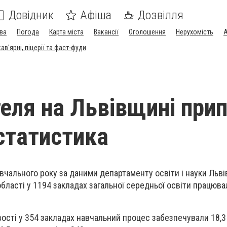
Довідник
Афіша
Дозвілля
ва
Погода
Карта міста
Вакансії
Оголошення
Нерухомість
А
в'ярні, піцерії та фаст-фуди
теля на Львівщині при
 статистика
вчального року за даними департаменту освіти і науки Льві
бласті у 1194 закладах загальної середньої освіти працювал
вості у 354 закладах навчальний процес забезпечували 18,3 