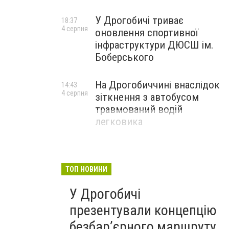
У Дрогобичі триває
18:37
4 серпня
оновлення спортивної
інфраструктури ДЮСШ ім.
Боберського
На Дрогобиччині внаслідок
14:43
4 серпня
зіткнення з автобусом
травмований водій
легковика
ТОП НОВИНИ
У Дрогобичі
презентували концепцію
безбар’єрного маршруту