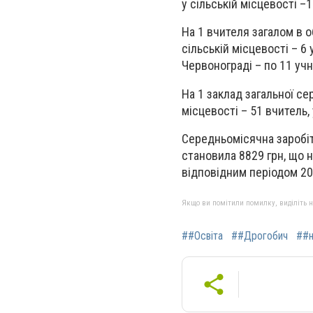
у сільській місцевості –1
На 1 вчителя загалом в об
сільській місцевості – 6
Червонограді – по 11 учн
На 1 заклад загальної се
місцевості – 51 вчитель, 
Середньомісячна заробітн
становила 8829 грн, що н
відповідним періодом 20
Якщо ви помітили помилку, виділіть нео
##Освіта
##Дрогобич
##н