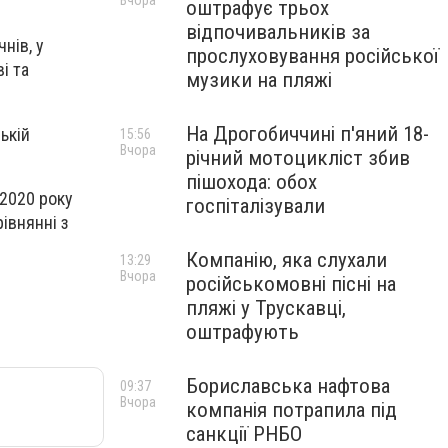
Вчора
оштрафує трьох
відпочивальників за
нів, у
прослуховування російської
і та
музики на пляжі
На Дрогобиччині п'яний 18-
ькій
15:56
Вчора
річний мотоцикліст збив
пішохода: обох
 2020 року
госпіталізували
івнянні з
Компанію, яка слухали
13:29
Вчора
російськомовні пісні на
пляжі у Трускавці,
оштрафують
Бориславська нафтова
09:37
Вчора
компанія потрапила під
санкції РНБО