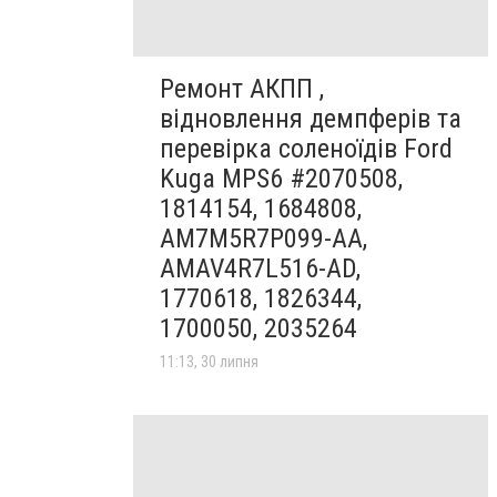
Ремонт АКПП ,
відновлення демпферів та
перевірка соленоїдів Ford
Kuga MPS6 #2070508,
1814154, 1684808,
AM7M5R7P099-AA,
AMAV4R7L516-AD,
1770618, 1826344,
1700050, 2035264
11:13, 30 липня