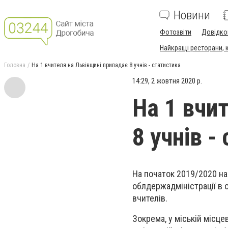
Новини
Фотозвіти
Довідко
Найкращі ресторани, ка
Головна
На 1 вчителя на Львівщині припадає 8 учнів - статистика
14:29, 2 жовтня 2020 р.
На 1 вчи
8 учнів -
На початок 2019/2020 на
облдержадміністрації в о
вчителів.
Зокрема, у міській місце