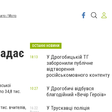
вто / Мото
ОСТАННІ НОВИНИ
падає
У Дрогобицькій ТГ
18:13
заборонили публічне
відтворення
російськомовного контенту
вської
У Дрогобичі відбувся
10:27
о 34,8 тис.
благодійний «Вечір Героїв»
тис. вчителів,
У Трускавці поліція
16:22