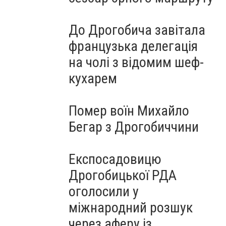
До Дрогобича завітала
французька делегація
на чолі з відомим шеф-
кухарем
Помер воїн Михайло
Бегар з Дрогобиччини
Експосадовицю
Дрогобицької РДА
оголосили у
міжнародний розшук
через аферу із