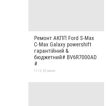
Ремонт АКПП Ford S-Max
C-Max Galaxy powershift
гарантійний &
бюджетний# BV6R7000AD
#
11:13, 30 липня