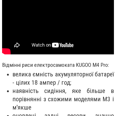
Відмінні риси електросамоката KUGOO M4 Pro:
велика ємність акумуляторної батареї
- цілих 18 ампер / год;
наявність сидіння, яке більше в
порівнянні з схожими моделями M3 і
м'якше
оновлені задні ресори, значно