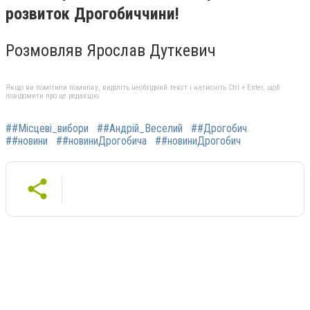
розвиток Дрогобиччини!
Розмовляв Ярослав Дуткевич
Якщо ви помітили помилку, виділіть необхідний текст і натисніть Ctrl + Enter, щоб
повідомити про це редакцію
##Місцеві_вибори
##Андрій_Веселий
##Дрогобич
##новини
##новиниДрогобича
##новиниДрогобич