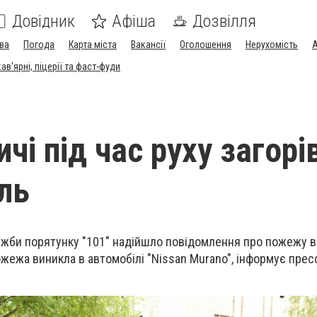
Довідник
Афіша
Дозвілля
ва
Погода
Карта міста
Вакансії
Оголошення
Нерухомість
А
в'ярні, піцерії та фаст-фуди
чі під час руху загорі
ль
ужби порятунку "101" надійшло повідомлення про пожежу в
 Пожежа виникла в автомобілі "Nissan Murano", інформує пр