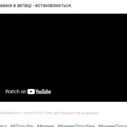
ання в автівці - встановлюється.
бхідний текст і натисніть Ctrl + Enter, щоб повідомити про це редакцію
авто
##Дрогобич
##новини
##новиниДрогобича
##новиниДрого