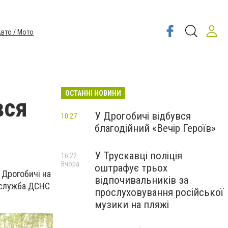
вто / Мото
ОСТАННІ НОВИНИ
вся
У Дрогобичі відбувся
10:27
благодійний «Вечір Героїв»
У Трускавці поліція
16:22
Вчора
оштрафує трьох
 Дрогобичі на
відпочивальників за
есслужба ДСНС
прослуховування російської
музики на пляжі