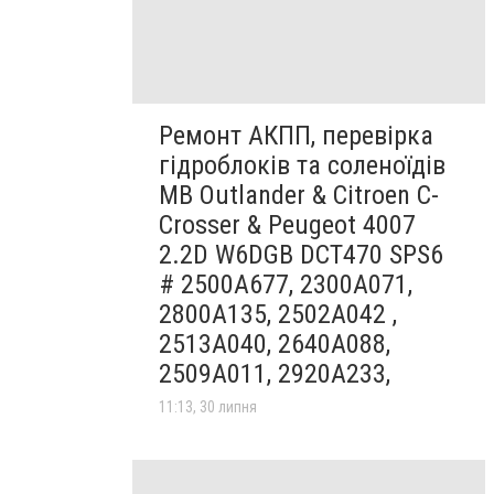
Ремонт АКПП, перевірка
гідроблоків та соленоїдів
MB Outlander & Citroen C-
Crosser & Peugeot 4007
2.2D W6DGB DCT470 SPS6
# 2500A677, 2300A071,
2800A135, 2502A042 ,
2513A040, 2640A088,
2509A011, 2920A233,
11:13, 30 липня