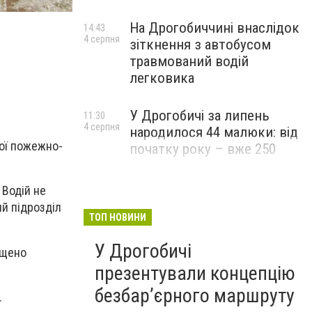
На Дрогобиччині внаслідок
14:43
4 серпня
зіткнення з автобусом
травмований водій
легковика
У Дрогобичі за липень
11:30
4 серпня
народилося 44 малюки: від
ної пожежно-
початку року – вже 250
 Водій не
ий підрозділ
ТОП НОВИНИ
У Дрогобичі
ищено
презентували концепцію
безбар’єрного маршруту
.