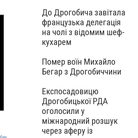
До Дрогобича завітала
французька делегація
на чолі з відомим шеф-
кухарем
Помер воїн Михайло
Бегар з Дрогобиччини
Експосадовицю
Дрогобицької РДА
оголосили у
міжнародний розшук
через аферу із
бич