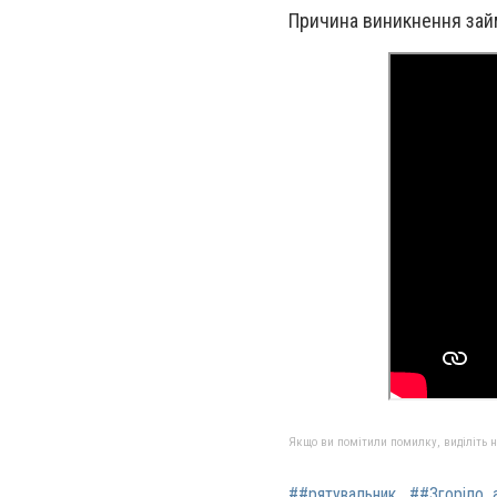
Причина виникнення займ
Якщо ви помітили помилку, виділіть нео
##рятувальник
##Згоріло_