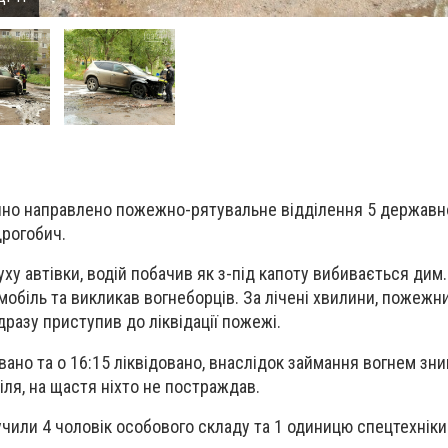
айно направлено пожежно-рятувальне відділення 5 держав
Дрогобич.
руху автівки, водій побачив як з-під капоту вибивається дим.
мобіль та викликав вогнеборців. За лічені хвилини, пожежн
ідразу приступив до ліквідації пожежі.
вано та о 16:15 ліквідовано, внаслідок займання вогнем зн
іля, на щастя ніхто не постраждав.
учили 4 чоловік особового складу та 1 одиницю спецтехніки