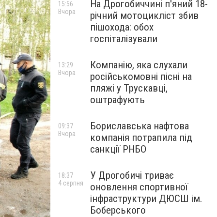
На Дрогобиччині п'яний 18-
15:56
Вчора
річний мотоцикліст збив
пішохода: обох
госпіталізували
Компанію, яка слухали
13:29
Вчора
російськомовні пісні на
пляжі у Трускавці,
оштрафують
Бориславська нафтова
09:37
Вчора
компанія потрапила під
санкції РНБО
У Дрогобичі триває
18:37
4 серпня
оновлення спортивної
інфраструктури ДЮСШ ім.
Боберського
Фото взято з ФБ-сторінки ДРІТ