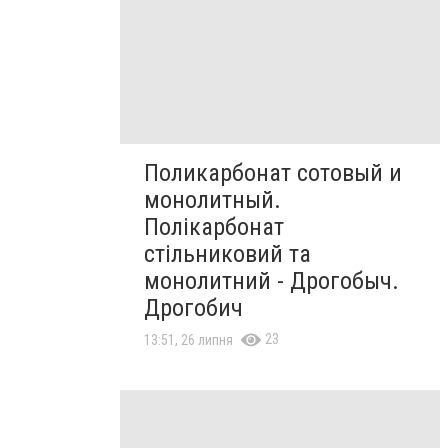
Поликарбонат сотовый и
монолитный.
Полікарбонат
стільниковий та
монолитний - Дрогобыч.
Дрогобич
23
13:51, 26 липня