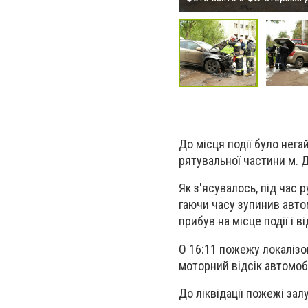
До місця події було нег
рятувальної частини м. 
Як з'ясувалось, під час 
гаючи часу зупинив авто
прибув на місце події і в
О 16:11 пожежу локалізо
моторний відсік автомоб
До ліквідації пожежі зал