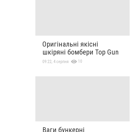
Оригінальні якісні
шкіряні бомбери Top Gun
10
09:22, 4 серпня
Ваги бункерні