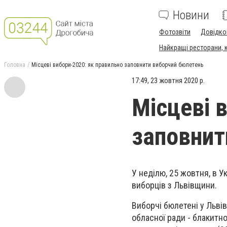
Новини
Фотозвіти
Довідко
Найкращі ресторани, ка
Головна
Місцеві вибори-2020: як правильно заповнити виборчий бюлетень
17:49, 23 жовтня 2020 р.
Місцеві 
заповнит
У неділю, 25 жовтня, в У
виборців з Львівщини.
Виборчі бюлетені у Львів
обласної ради - блакитног