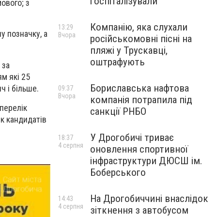
госпіталізували
мового; з
Компанію, яка слухали
13:29
у позначку, а
Вчора
російськомовні пісні на
пляжі у Трускавці,
оштрафують
 за
м які 25
Бориславська нафтова
ч і більше.
09:37
Вчора
компанія потрапила під
 перелік
санкції РНБО
ік кандидатів
У Дрогобичі триває
18:37
4 серпня
оновлення спортивної
інфраструктури ДЮСШ ім.
Боберського
На Дрогобиччині внаслідок
14:43
4 серпня
зіткнення з автобусом