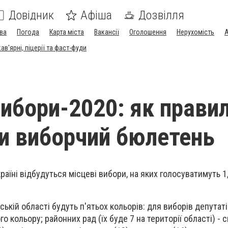
Довідник
Афіша
Дозвілля
ва
Погода
Карта міста
Вакансії
Оголошення
Нерухомість
А
в'ярні, піцерії та фаст-фуди
вибори-2020: як прави
и виборчий бюлетень
країні відбудуться місцеві вибори, на яких голосуватимуть 1
ській області будуть п'ятьох кольорів: для виборів депутаті
о кольору; районних рад (їх буде 7 на території області) - с