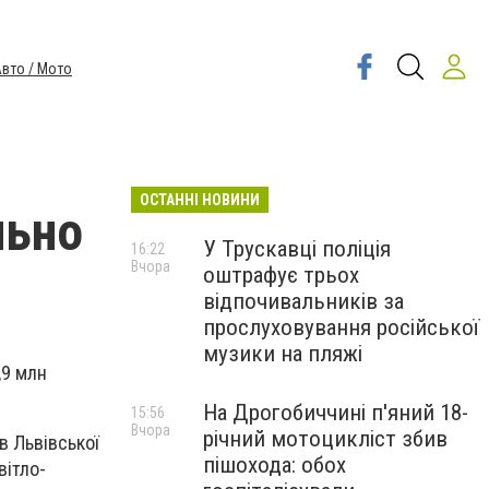
вто / Мото
ОСТАННІ НОВИНИ
льно
У Трускавці поліція
16:22
Вчора
оштрафує трьох
відпочивальників за
прослуховування російської
музики на пляжі
,9 млн
На Дрогобиччині п'яний 18-
15:56
Вчора
річний мотоцикліст збив
в Львівської
пішохода: обох
вітло-