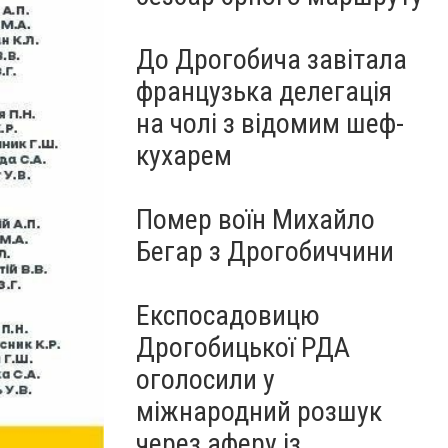
До Дрогобича завітала
французька делегація
на чолі з відомим шеф-
кухарем
Помер воїн Михайло
Бегар з Дрогобиччини
Експосадовицю
Дрогобицької РДА
оголосили у
міжнародний розшук
через аферу із