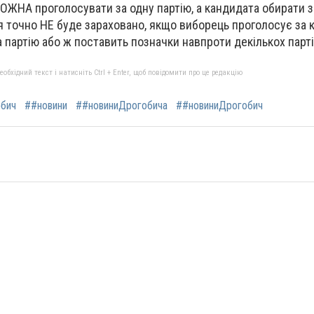
 МОЖНА проголосувати за одну партію, а кандидата обирати з
точно НЕ буде зараховано, якщо виборець проголосує за к
 партію або ж поставить позначки навпроти декількох парті
бхідний текст і натисніть Ctrl + Enter, щоб повідомити про це редакцію
бич
##новини
##новиниДрогобича
##новиниДрогобич