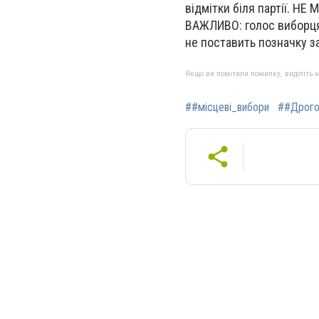
відмітки біля партії. НЕ
ВАЖЛИВО: голос виборця 
не поставить позначку за
Якщо ви помітили помилку, виділіть нео
##місцеві_вибори
##Дрого