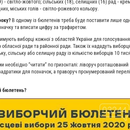
) - світло-жовтого; сільських (18), селищних (16) рад - кре
них, міських голів - світло-рожевого кольору.
року?
В одному із бюлетенів треба буде поставити лише одн
значку та вписати цифру за трафаретом.
имують виборці кожної з областей України для голосування
 обласної ради та районної ради. Також їх нададуть виборця
у, сільську або селищну раду із кількістю виборців 10 тися
и необхідно “читати” по гризонталі: ліворуч розташований
квадратики для позначок, а праворуч пронумерований перел
 бюлетень?