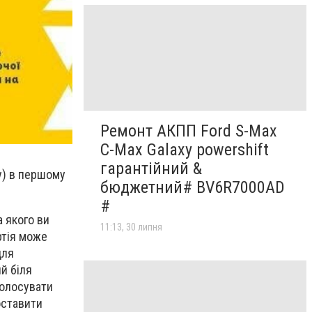
Ремонт АКПП Ford S-Max
C-Max Galaxy powershift
гарантійний &
шу) в першому
бюджетний# BV6R7000AD
#
а якого ви
11:13, 30 липня
ртія може
для
й біля
голосувати
оставити