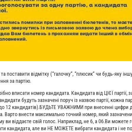
та поставити відмітку (“галочку”, “плюсик” чи будь-яку ін
ння за партію.
ібно вписати номер кандидата. Кандидата від ЦІЄЇ партії, з
ндидати будуть зазначені поруч із назвою партії, кожна па
5 до 12 кандидатів).БУДЬТЕ УВАЖНИМИ при внесенні цифри 
а. Варто внести максимально точний номер, який зазначени
у ви віддаєте свій голос. Наприклад, не 6, а 06.Ви можете 
рати кандидата, але ви НЕ МОЖЕТЕ вибрати кандидата і не п