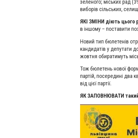
зеленого; міських рад (39
виборів сільських, селищ
ЯКІ ЗМІНИ діють цього 
в іншому – поставити по
Новий тип бюлетенів отр
кандидатів у депутати до
жовтня обиратимуть міськ
Тож бюлетень нової форм
партій, посередині два 
від цієї партії.
ЯК ЗАПОВНЮВАТИ такий