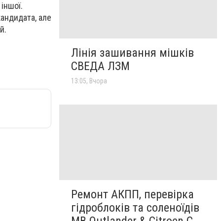
 іншої.
андидата, але
й.
Лінія зашивання мішків
СВЕДА ЛЗМ
13:05, Вчора
Ремонт АКПП, перевірка
гідроблоків та соленоїдів
MB Outlander & Citroen C-