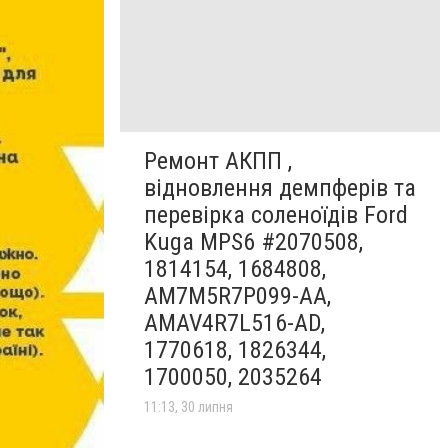
Ремонт АКПП ,
відновлення демпферів та
перевірка соленоїдів Ford
Kuga MPS6 #2070508,
1814154, 1684808,
AM7M5R7P099-AA,
AMAV4R7L516-AD,
1770618, 1826344,
1700050, 2035264
11:13, 30 липня