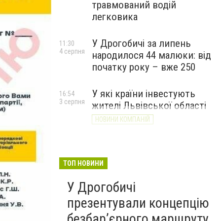
травмований водій
легковика
У Дрогобичі за липень
11:30
4 серпня
народилося 44 малюки: від
початку року – вже 250
У які країни інвестують
16:54
3 серпня
жителі Львівської області
НОВИНИ КОМПАНІЙ
ТОП НОВИНИ
У Дрогобичі
презентували концепцію
безбар’єрного маршруту