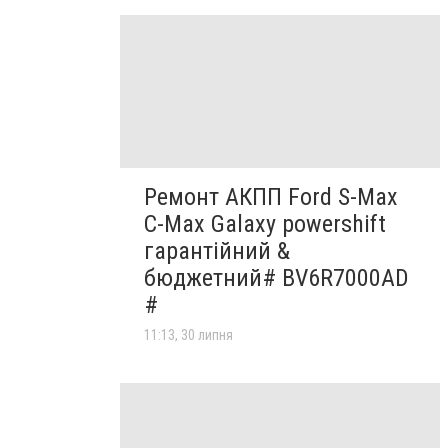
Ремонт АКПП Ford S-Max
C-Max Galaxy powershift
гарантійний &
бюджетний# BV6R7000AD
#
11:13, 30 липня