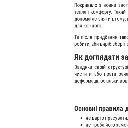
Покривало з вовни авст
тепла і комфорту. Такий
допомагає зняти втому, п
для кожного.
Та після придбання тако
робити, аби виріб зберіг 
Як доглядати з
Завдяки своїй структур
чистити або прати зан
деформації, оскільки вов
Основні правила 
не варто прасувати
не треба його замо