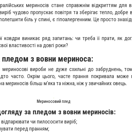
ралійських мериносів стане справжнім відкриттям для в
 виріб чудово пропускає повітря та зберігає тепло, добре 
олегшити біль у спині, є гіпоалергенним. Це просто знахід
ї ковдри виникає ряд запитань: чи треба її прати, як до
свої властивості на довгі роки?
а пледом з вовни мериноса:
і мериносові вироби не дуже схильні до забруднень, том
адто часто. Окрім цього, часте прання покривала може
на мериносів більш м’яка та ніжна, ніж у звичайних овець.
Мериносовий плед
догляду за пледом з вовни мериносів:
, відпарювати чи пилососити виріб;
чувати перед пранням;