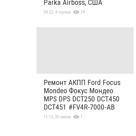
Parka Airboss, США
24
09:22, 4 серпня
Ремонт АКПП Ford Focus
Mondeo Фокус Мондео
MPS DPS DCT250 DCT450
DCT451 #FV4R-7000-AB
1
11:13, 30 липня