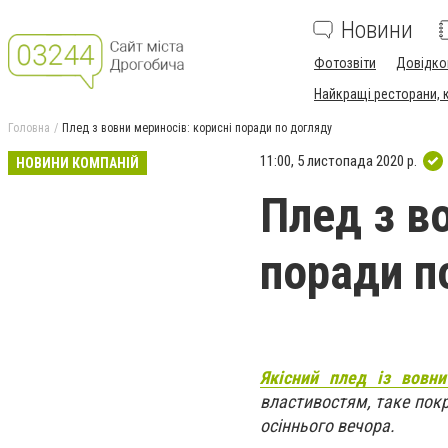
Новини
Фотозвіти
Довідко
Найкращі ресторани, ка
Головна
Плед з вовни мериносів: корисні поради по догляду
11:00, 5 листопада 2020 р.
НОВИНИ КОМПАНІЙ
Плед з в
поради п
Якісний плед із вовн
властивостям, таке пок
осіннього вечора.