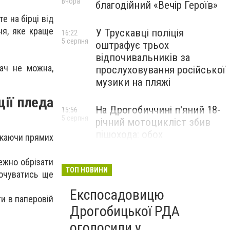
Вчора
благодійний «Вечір Героїв»
е на бірці від
ня, яке краще
У Трускавці поліція
16:22
5 серпня
;
оштрафує трьох
відпочивальників за
ач не можна,
прослуховування російської
музики на пляжі
ції пледа
На Дрогобиччині п'яний 18-
15:56
5 серпня
річний мотоцикліст збив
пішохода: обох
икаючи прямих
госпіталізували
ежно обрізати
ТОП НОВИНИ
кочуватись ще
Експосадовицю
и в паперовій
Дрогобицької РДА
оголосили у