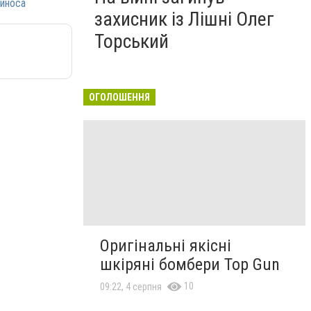
риноса
захисник із Лішні Олег
Торський
ОГОЛОШЕННЯ
Оригінальні якісні
шкіряні бомбери Top Gun
10
09:22, 4 серпня