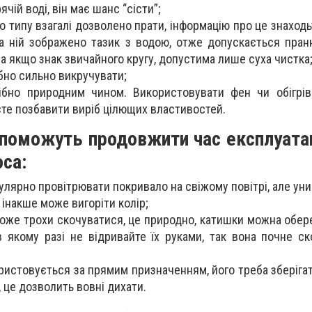
ячій воді, він має шанс “сісти”;
о типу взагалі дозволено прати, інформацію про це знаходьт
а ній зображено тазик з водою, отже допускається пран
 а якщо знак звичайного кругу, допустима лише суха чистка
бно сильно викручувати;
ібно природним чином. Використовувати фен чи обігрів
єте позбавити виріб цілющих властивостей.
опоможуть продовжити час експлуата
оса:
лярно провітрювати покривало на свіжому повітрі, але ун
 інакше може вигоріти колір;
може трохи скочуватися, це природно, катишки можна обер
в якому разі не відривайте їх руками, так вона почне с
ристовується за прямим призначенням, його треба зберігат
, це дозволить вовні дихати.