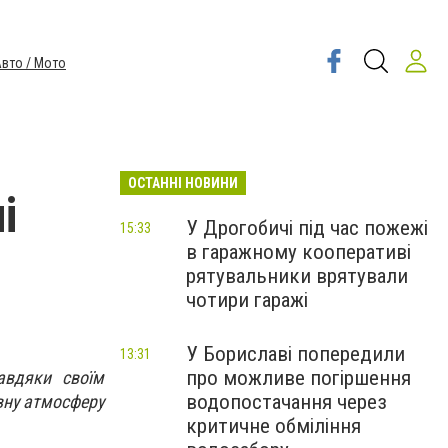
вто / Мото
ОСТАННІ НОВИНИ
і
У Дрогобичі під час пожежі
15:33
в гаражному кооперативі
рятувальники врятували
чотири гаражі
У Бориславі попередили
13:31
про можливе погіршення
авдяки своїм
водопостачання через
вну атмосферу
критичне обміління