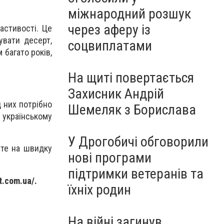
міжнародний розшук
через аферу із
астивості. Це
увати десерт,
соцвиплатами
 багато років,
На щиті повертається
Захисник Андрій
 них потрібно
Шемеляк з Борислава
 українському
У Дрогобичі обговорили
йте на швидку
нові програми
підтримки ветеранів та
t.com.ua/.
їхніх родин
На війні загинув