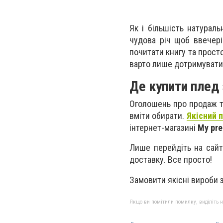
Як і більшість натураль
чудова річ щоб ввечері 
почитати книгу та прост
варто лише дотримуватис
Де купити плед 
Оголошень про продаж та
вміти обирати.
Якісний 
інтернет-магазині
My pre
Лише перейдіть на сайт
доставку. Все просто!
Замовити якісні вироби 
Якщо ви помітили помилку, виділіть нео