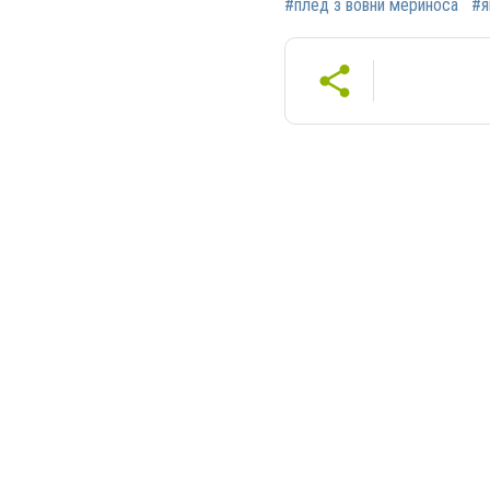
#плед з вовни мериноса
#я