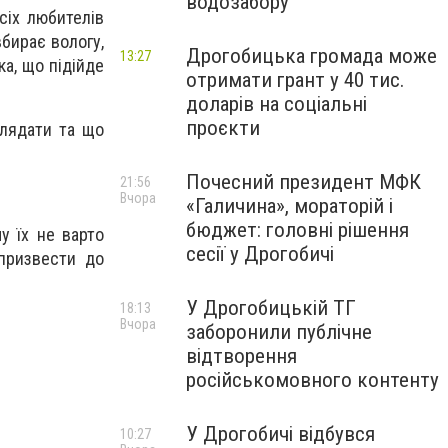
водозабору
сіх любителів
вбирає вологу,
Дрогобицька громада може
13:27
ка, що підійде
отримати грант у 40 тис.
доларів на соціальні
проєкти
глядати та що
Почесний президент МФК
21:56
Вчора
«Галичина», мораторій і
бюджет: головні рішення
у їх не варто
сесії у Дрогобичі
 призвести до
У Дрогобицькій ТГ
18:13
Вчора
заборонили публічне
відтворення
російськомовного контенту
У Дрогобичі відбувся
10:27