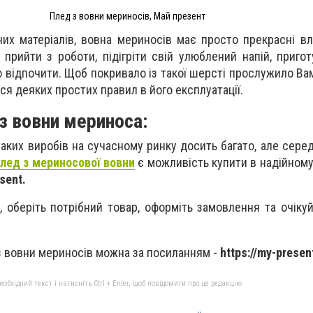
Плед з вовни мериносів, Май презент
них матеріалів, вовна мериносів має просто прекрасні вл
прийти з роботи, підігріти свій улюблений напій, пригот
о відпочити. Щоб покривало із такої шерсті прослужило Вам
я деяких простих правил в його експлуатації.
з вовни мериноса:
ких виробів на сучасному ринку досить багато, але серед
плед з мериносової вовни
є можливість купити в надійному
sent.
, оберіть потрібний товар, оформіть замовлення та очіку
з вовни мериносів можна за посиланням -
https://my-presen
бхідний текст і натисніть Ctrl + Enter, щоб повідомити про це редакцію