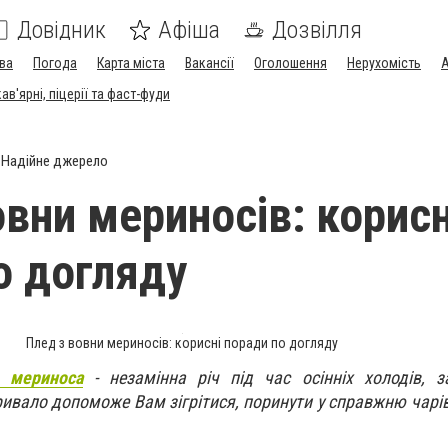
Довідник
Афіша
Дозвілля
ва
Погода
Карта міста
Вакансії
Оголошення
Нерухомість
А
в'ярні, піцерії та фаст-фуди
Надійне джерело
овни мериносів: корисн
о догляду
Плед з вовни мериносів: корисні поради по догляду
и мериноса
- незамінна річ під час осінніх холодів, з
ривало допоможе Вам зігрітися, поринути у справжню чарі