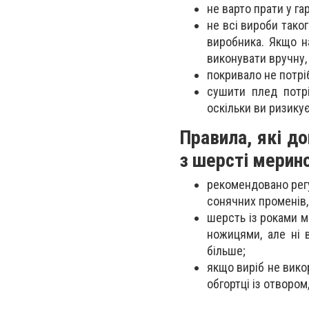
не варто прати у гар
не всі вироби таког
виробника. Якщо н
виконувати вручну,
покривало не потрі
сушити плед потр
оскільки ви ризику
Правила, які д
з шерсті мерин
рекомендовано регу
сонячних променів,
шерсть із роками 
ножицями, але ні 
більше;
якщо виріб не вико
обгортці із отвором