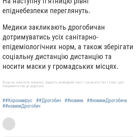
На наступну п’ятницю рівні
епіднебезпеки переглянуть.
Медики закликають дрогобичан
дотримуватись усіх санітарно-
епідеміологічних норм, а також зберігати
соціальну дистанцію дистанцію та
носити маски у громадських місцях.
Якщо ви помітили помилку, виділіть необхідний текст і натисніть Ctrl + Enter, щоб
повідомити про це редакцію
##Коронавірус
##Дрогобич
##новини
##новиниДрогобича
##новиниДрогобич