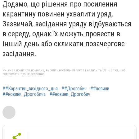
Додамо, що рішення про посилення
карантину повинен ухвалити уряд.
Зазвичай, засідання уряду відбуваються
в середу, однак їх можуть провести в
інший день або скликати позачергове
засідання.
Якщо ви помітили помилку, виділіть необхідний текст і натисніть Ctrl + Enter, щоб
повідомити про це редакцію
##Карантин_вихідного_дня
##Дрогобич
##новини
##новини_Дрогобича
##новини_Дрогобич