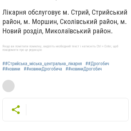
Лікарня обслуговує м. Стрий, Стрийський
район, м. Моршин, Сколівський район, м.
Новий розділ, Миколаївський район.
Якщо ви помітили помилку, виділіть необхідний текст і натисніть Ctrl + Enter, щоб
повідомити про це редакцію
##Стрийська_міська_центральна_лікарня
##Дрогобич
##новини
##новиниДрогобича
##новиниДрогобич