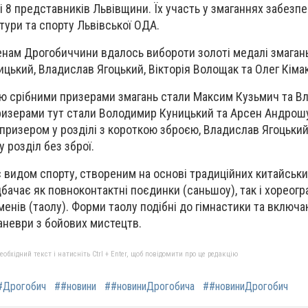
і 8 представників Львівщини. Їх участь у змаганнях забезп
тури та спорту Львівської ОДА.
енам Дрогобиччини вдалось вибороти золоті медалі змаган
цький, Владислав Ягоцький, Вікторія Волощак та Олег Кіма
єю срібними призерами змагань стали Максим Кузьмич та В
ризерами тут стали Володимир Куницький та Арсен Андрошул
призером у розділі з короткою зброєю, Владислав Ягоцький
 розділ без зброї.
видом спорту, створеним на основі традиційних китайськи
бачає як повноконтактні поєдинки (саньшоу), так і хореогр
менів (таолу). Форми таолу подібні до гімнастики та включ
аневри з бойових мистецтв.
бхідний текст і натисніть Ctrl + Enter, щоб повідомити про це редакцію
#Дрогобич
##новини
##новиниДрогобича
##новиниДрогобич