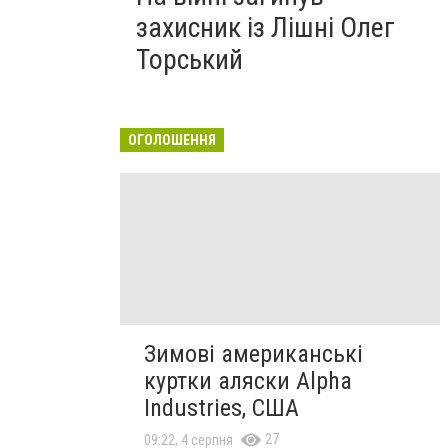
захисник із Лішні Олег
Торський
ОГОЛОШЕННЯ
Зимові американські
куртки аляски Alpha
Industries, США
27
09:22, 4 серпня