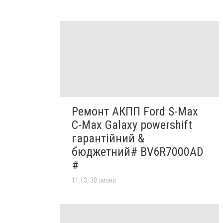
Ремонт АКПП Ford S-Max
C-Max Galaxy powershift
гарантійний &
бюджетний# BV6R7000AD
#
11:13, 30 липня