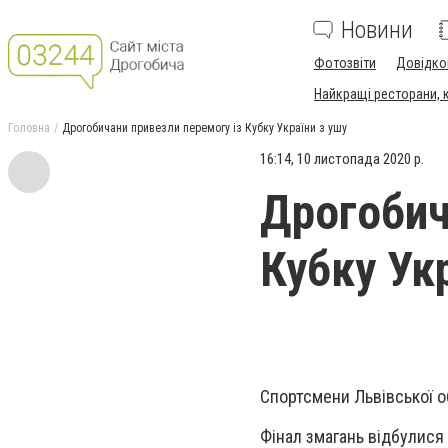
Новини
Фотозвіти
Довідко
Найкращі ресторани, ка
Головна
Дрогобичани привезли перемогу із Кубку України з ушу
16:14, 10 листопада 2020 р.
Дрогобич
Кубку Ук
Спортсмени Львівської о
Фінал змагань відбулися 