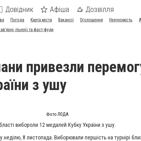
Довідник
Афіша
Дозвілля
ва
Погода
Карта міста
Вакансії
Оголошення
Нерухомість
А
в'ярні, піцерії та фаст-фуди
ани привезли перемогу
раїни з ушу
Фото ЛОДА
бласті вибороли 12 медалей Кубку України з ушу.
у неділю, 8 листопада. Виборювали першість на турнірі бли