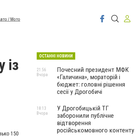
вто / Мото
ОСТАННІ НОВИНИ
 із
Почесний президент МФК
21:56
Вчора
«Галичина», мораторій і
бюджет: головні рішення
сесії у Дрогобичі
У Дрогобицькій ТГ
18:13
Вчора
заборонили публічне
відтворення
російськомовного контенту
зько 150