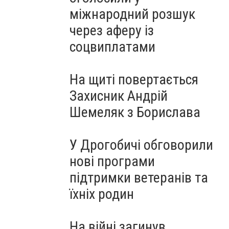
міжнародний розшук
через аферу із
соцвиплатами
На щиті повертається
Захисник Андрій
Шемеляк з Борислава
У Дрогобичі обговорили
нові програми
підтримки ветеранів та
їхніх родин
На війні загинув