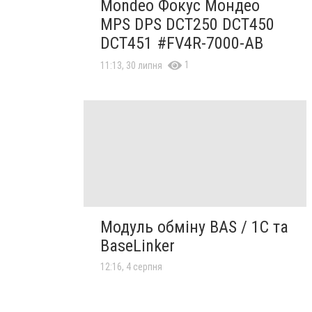
Mondeo Фокус Мондео
MPS DPS DCT250 DCT450
DCT451 #FV4R-7000-AB
1
11:13, 30 липня
Модуль обміну BAS / 1C та
BaseLinker
12:16, 4 серпня