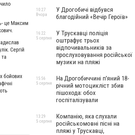
ечило
У Дрогобичі відбувся
10:27
Вчора
благодійний «Вечір Героїв»
ь- це Максим
кович.
У Трускавці поліція
16:22
5 серпня
оштрафує трьох
ладислав
відпочивальників за
ік. Сергій
прослуховування російської
 та
музики на пляжі
х бойових
На Дрогобиччині п'яний 18-
15:56
афічні
5 серпня
річний мотоцикліст збив
ають
пішохода: обох
госпіталізували
Компанію, яка слухали
13:29
5 серпня
російськомовні пісні на
пляжі у Трускавці,