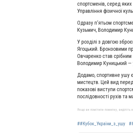
спортсменів, серед яких 
Управління фізичної куль
Одразу п‘ятьом спортсм
Кузьмич, Володимир Куни
У розділі з довгою збро
Ягоцький. Бронзовими п
Овчаренко став срібним 
Володимир Куницький — у
Додамо, спортивне ушу є 
мистецтв. Цей вид перед
показові виступи спортс
послідовності рухів та м
Якщо ви помітили помилку, виділіть нео
##Кубок_України_з_ушу
#