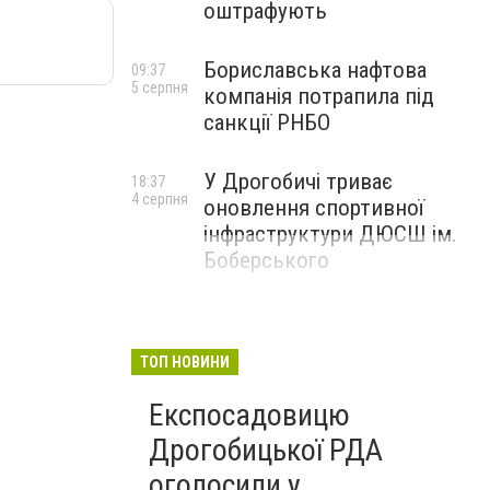
оштрафують
Бориславська нафтова
09:37
5 серпня
компанія потрапила під
санкції РНБО
У Дрогобичі триває
18:37
4 серпня
оновлення спортивної
інфраструктури ДЮСШ ім.
Боберського
ТОП НОВИНИ
Експосадовицю
Дрогобицької РДА
оголосили у