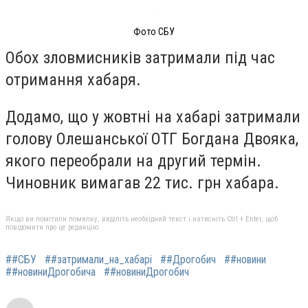
Фото СБУ
Обох зловмисників затримали під час
отримання хабаря.
Додамо, що у жовтні на хабарі затримали
голову Олешанської ОТГ Богдана Двояка,
якого переобрали на другий термін.
Чиновник вимагав 22 тис. грн хабара.
Якщо ви помітили помилку, виділіть необхідний текст і натисніть Ctrl + Enter, щоб
повідомити про це редакцію
##СБУ
##затримали_на_хабарі
##Дрогобич
##новини
##новиниДрогобича
##новиниДрогобич