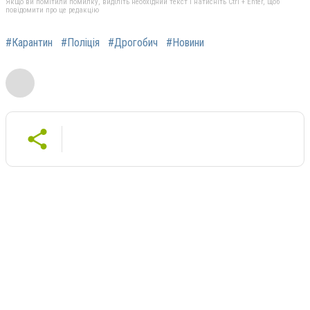
Якщо ви помітили помилку, виділіть необхідний текст і натисніть Ctrl + Enter, щоб
повідомити про це редакцію
#Карантин
#Поліція
#Дрогобич
#Новини