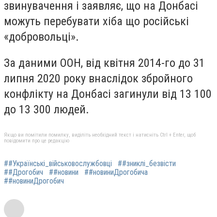
звинувачення і заявляє, що на Донбасі
можуть перебувати хіба що російські
«добровольці».
За даними ООН, від квітня 2014-го до 31
липня 2020 року внаслідок збройного
конфлікту на Донбасі загинули від 13 100
до 13 300 людей.
Якщо ви помітили помилку, виділіть необхідний текст і натисніть Ctrl + Enter, щоб
повідомити про це редакцію
##Українські_військовослужбовці
##зниклі_безвісти
##Дрогобич
##новини
##новиниДрогобича
##новиниДрогобич