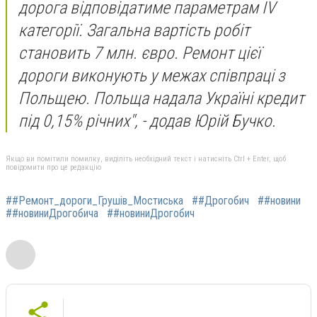
дорога відповідатиме параметрам IV
категорії. Загальна вартість робіт
становить 7 млн. євро. Ремонт цієї
дороги виконують у межах співпраці з
Польщею. Польща надала Україні кредит
під 0,15% річних", - додав Юрій Бучко.
Якщо ви помітили помилку, виділіть необхідний текст і натисніть Ctrl + Enter, щоб
повідомити про це редакцію
##Ремонт_дороги_Грушів_Мостиська
##Дрогобич
##новини
##новиниДрогобича
##новиниДрогобич