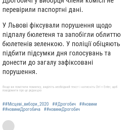
Дрогобичі у виборця члени комісії не
перевірили паспортні дані.
У Львові фіксували порушення щодо
підпалу бюлетеня та запобігли облиттю
бюлетенів зеленкою. У поліції обіцяють
підбити підсумки дня голосувань та
донести до загалу зафіксовані
порушення.
Якщо ви помітили помилку, виділіть необхідний текст і натисніть Ctrl + Enter, щоб
повідомити про це редакцію
##Місцеві_вибори_2020
##Дрогобич
##новини
##новиниДрогобича
##новиниДрогобич