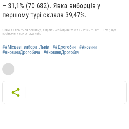
– 31,1% (70 682). Явка виборців у
першому турі склала 39,47%.
Якщо ви помітили помилку, виділіть необхідний текст і натисніть Ctrl + Enter, щоб
повідомити про це редакцію
##Місцеві_вибори_Львів
##Дрогобич
##новини
##новиниДрогобича
##новиниДрогобич