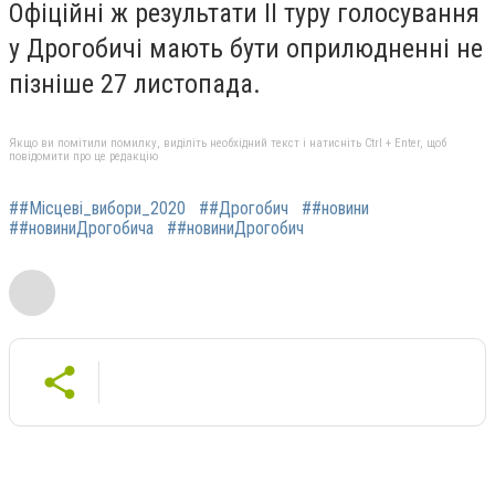
Офіційні ж результати ІІ туру голосування
у Дрогобичі мають бути оприлюдненні не
пізніше 27 листопада.
Якщо ви помітили помилку, виділіть необхідний текст і натисніть Ctrl + Enter, щоб
повідомити про це редакцію
##Місцеві_вибори_2020
##Дрогобич
##новини
##новиниДрогобича
##новиниДрогобич