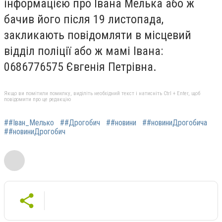
інформацією про Івана Мелька або ж
бачив його після 19 листопада,
закликають повідомляти в місцевий
відділ поліції або ж мамі Івана:
0686776575 Євгенія Петрівна.
Якщо ви помітили помилку, виділіть необхідний текст і натисніть Ctrl + Enter, щоб
повідомити про це редакцію
##Іван_Мелько
##Дрогобич
##новини
##новиниДрогобича
##новиниДрогобич