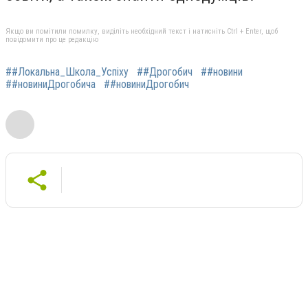
Якщо ви помітили помилку, виділіть необхідний текст і натисніть Ctrl + Enter, щоб
повідомити про це редакцію
##Локальна_Школа_Успіху
##Дрогобич
##новини
##новиниДрогобича
##новиниДрогобич