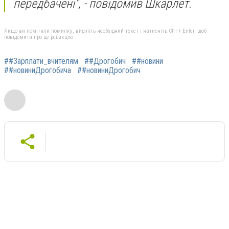
передбачені", - повідомив Шкарлет.
Якщо ви помітили помилку, виділіть необхідний текст і натисніть Ctrl + Enter, щоб
повідомити про це редакцію
##Зарплати_вчителям
##Дрогобич
##новини
##новиниДрогобича
##новиниДрогобич