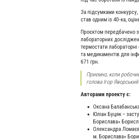
За підсумками конкурсу,
став одним із 40-ка, оці
Проєктом передбачено за
лабораторних досліджень
термостати лабораторні ф
та медикаментів для інф
671 грн.
Приємно, коли робочий
голова Ігор Яворський
Авторами проекту є:
Оксана Балабанська
Юліан Буцяк – заст
Борислава» Борисла
Олександра Ломаєва
м. Борислава» Бори