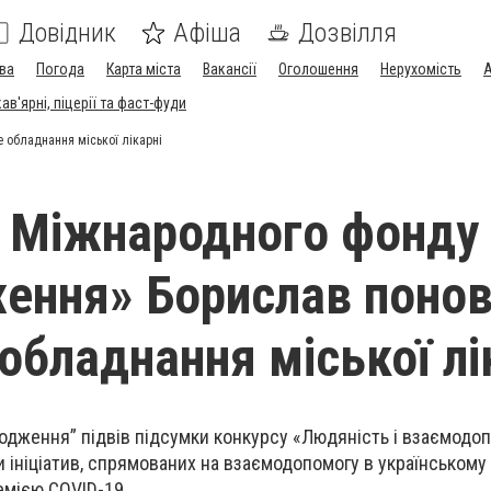
Довідник
Афіша
Дозвілля
ва
Погода
Карта міста
Вакансії
Оголошення
Нерухомість
А
в'ярні, піцерії та фаст-фуди
 обладнання міської лікарні
 Міжнародного фонду
ення» Борислав поно
обладнання міської лі
дження” підвів підсумки конкурсу «Людяність і взаємодоп
 ініціатив, спрямованих на взаємодопомогу в українському 
емією COVID-19.