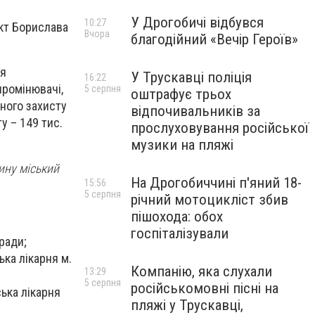
У Дрогобичі відбувся
10:27
єкт Борислава
Вчора
благодійний «Вечір Героїв»
ля
У Трускавці поліція
16:22
промінювачі,
5 серпня
оштрафує трьох
ьного захисту
відпочивальників за
у – 149 тис.
прослуховування російської
музики на пляжі
ину міський
На Дрогобиччині п'яний 18-
15:56
5 серпня
річний мотоцикліст збив
пішохода: обох
госпіталізували
ради;
ка лікарня м.
Компанію, яка слухали
13:29
5 серпня
російськомовні пісні на
ька лікарня
пляжі у Трускавці,