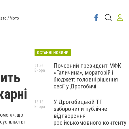
вто / Мото
ОСТАННІ НОВИНИ
Почесний президент МФК
21:56
Вчора
«Галичина», мораторій і
вить
бюджет: головні рішення
сесії у Дрогобичі
карні
У Дрогобицькій ТГ
18:13
Вчора
заборонили публічне
омога», що
відтворення
суспільстві
російськомовного контенту