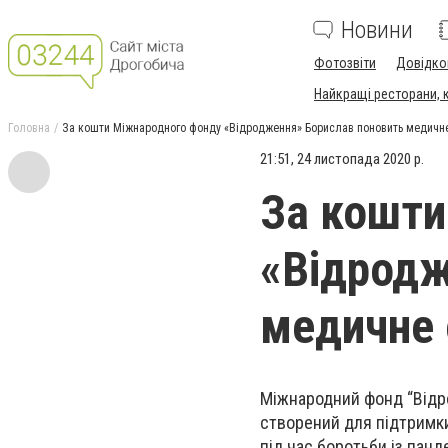
Новини
Фотозвіти
Довідко
Найкращі ресторани, ка
Головна
За кошти Міжнародного фонду «Відродження» Борислав поновить медичне
21:51, 24 листопада 2020 р.
За кошти
«Відродж
медичне 
Міжнародний фонд “Відро
створений для підтримки
під час боротьби із панд