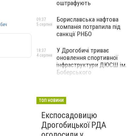
оштрафують
Бориславська нафтова
09:37
бич
5 серпня
компанія потрапила під
санкції РНБО
У Дрогобичі триває
18:37
4 серпня
оновлення спортивної
інфраструктури ДЮСШ ім.
Боберського
ТОП НОВИНИ
Експосадовицю
Дрогобицької РДА
оголосили у