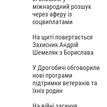
міжнародний розшук
через аферу із
соцвиплатами
На щиті повертається
Захисник Андрій
Шемеляк з Борислава
У Дрогобичі обговорили
нові програми
підтримки ветеранів та
їхніх родин
На війні загинув