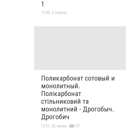
1
13:05, 5 серпня
Поликарбонат сотовый и
монолитный.
Полікарбонат
стільниковий та
монолитний - Дрогобыч.
Дрогобич
23
13:51, 26 липня