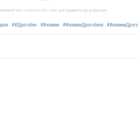
бхідний текст і натисніть Ctrl + Enter, щоб повідомити про це редакцію
арня
##Дрогобич
##новини
##новиниДрогобича
##новиниДрого