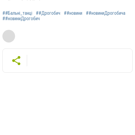
##Бальні_танці
##Дрогобич
##новини
##новиниДрогобича
##новиниДрогобич