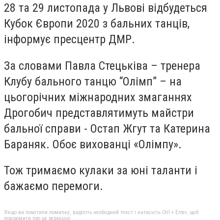
28 та 29 листопада у Львові відбудеться
Кубок Європи 2020 з бальних танців,
інформує пресцентр ДМР.
За словами Павла Стецьківа – тренера
Клубу бального танцю “Олімп” – на
цьогорічних міжнародних змаганнях
Дрогобич представлятимуть майстри
бальної справи - Остап Жгут та Катерина
Бараняк. Обоє вихованці «Олімпу».
Тож тримаємо кулаки за юні таланти і
бажаємо перемоги.
Якщо ви помітили помилку, виділіть необхідний текст і натисніть Ctrl + Enter, щоб
повідомити про це редакцію