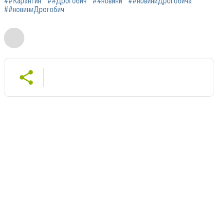
##Карантин
##Дрогобич
##новини
##новиниДрогобича
##новиниДрогобич