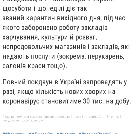
щосуботи і щонеділі діє так
званий
карантин вихідного дня
, під час
якого заборонено роботу закладів
харчування, культури й розваг,
непродовольчих магазинів і закладів, які
надають послуги (зокрема, перукарень,
салонів краси тощо).
Повний локдаун в Україні
запровадять у
разі, якщо кількість нових хворих на
коронавірус становитиме 30 тис. на добу.
Якщо ви помітили помилку, виділіть необхідний текст і натисніть Ctrl + Enter, щоб
повідомити про це редакцію