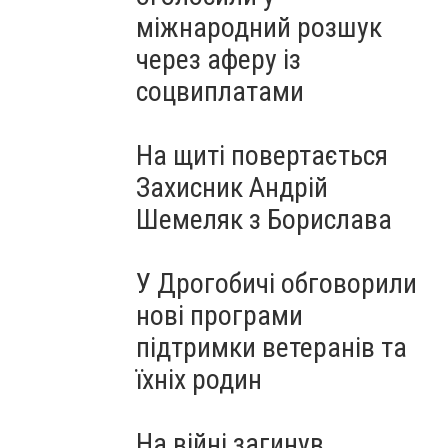
міжнародний розшук
через аферу із
соцвиплатами
На щиті повертається
Захисник Андрій
Шемеляк з Борислава
У Дрогобичі обговорили
нові програми
підтримки ветеранів та
їхніх родин
На війні загинув