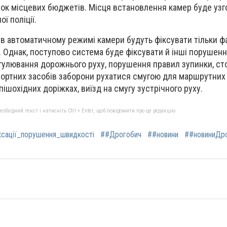
хунок місцевих бюджетів. Місця встановлення камер буде уз
ї поліції.
 в автоматичному режимі камери будуть фіксувати
тільки ф
. Однак, поступово система буде фіксувати й інші порушенн
гулювання дорожнього руху, порушення правил зупинки, сто
портних засобів заборони рухатися смугою для маршрутних
 пішохідних доріжках, виїзд на смугу зустрічного руху.
бхідний текст і натисніть Ctrl + Enter, щоб повідомити про це редакцію
сації_порушення_швидкості
##Дрогобич
##новини
##новиниДр