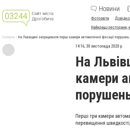
Новини
Фотозвіти
Довідко
Найкращі ресторани, ка
Головна
На Львівщині запрацювали перші камери автоматичної фіксації порушень
14:16, 30 листопада 2020 р.
На Львів
камери а
порушень
Перші три камери автома
перевищення швидкості,