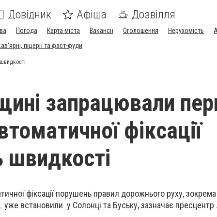
Довідник
Афіша
Дозвілля
ва
Погода
Карта міста
Вакансії
Оголошення
Нерухомість
А
в'ярні, піцерії та фаст-фуди
 швидкості
щині запрацювали пер
втоматичної фіксації
 швидкості
тичної фіксації порушень правил дорожнього руху, зокрема
 уже встановили у Солонці та Буську, зазначає пресцентр