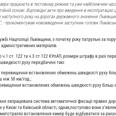
амери працюють в тестовому режимі та уже найближчим час
ійній основі. Відповідні акти про введення в експлуатацію 
я наступного року на дорогах державного значення Львівщи
", - прокоментував нововведення заступник голови Львівсь
ужбі Нацполіції Львівщини, з початку року патрульні за по
 адміністративних матеріалів.
 ч.1 ст. 122 та ч.3 ст.122 КУпАП, розміри штрафу в разі пе
видкості руху передбачені такі:
зі перевищення встановлених обмежень швидкості руху біль
ш ніж 50 км/год.;
еревищення встановлених обмежень швидкості руху більш я
ервня запрацювала система автоматичної фіксації правил дор
у Києві та Київській області, однак,поступово вони з'явля
магістралях встановлення камер буде відбуватися за раху