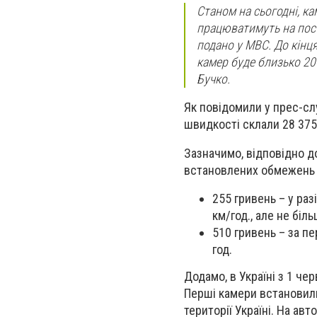
Станом на сьогодні, к
працюватимуть на пост
подано у МВС. До кінц
камер буде близько 20
Бучко.
Як повідомили у прес-сл
швидкості склали 28 375
Зазначимо, відповідно до
встановлених обмежень ш
255 гривень – у ра
км/год., але не біль
510 гривень – за п
год.
Додамо, в Україні з 1 ч
Перші камери встановили 
території Україні.
На авто