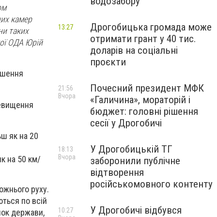
водозабору
ом
цих камер
Дрогобицька громада може
13:27
ни таких
отримати грант у 40 тис.
кої ОДА Юрій
доларів на соціальні
проєкти
рушення
Почесний президент МФК
21:56
Вчора
«Галичина», мораторій і
ревищення
бюджет: головні рішення
сесії у Дрогобичі
ш як на 20
У Дрогобицькій ТГ
18:13
Вчора
к на 50 км/
заборонили публічне
відтворення
російськомовного контенту
ожнього руху.
ються по всій
У Дрогобичі відбувся
10:27
нок держави,