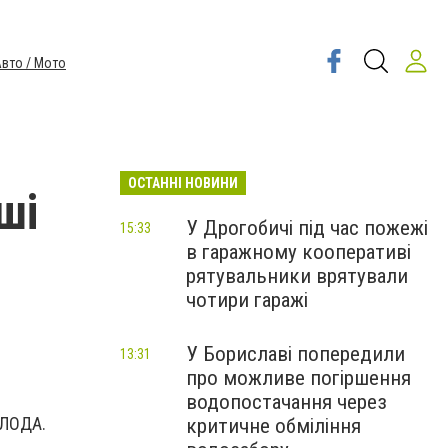
вто / Мото
ОСТАННІ НОВИНИ
ші
У Дрогобичі під час пожежі
15:33
в гаражному кооперативі
рятувальники врятували
чотири гаражі
У Бориславі попередили
13:31
про можливе погіршення
водопостачання через
 ЛОДА.
критичне обміління