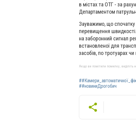
в містах та ОТГ - за ра
Департаментом патрульно
Зауважимо, що спочатку
перевищення швидкості
на заборонний сигнал ре
встановленої для транс
засобів, по тротуарах чи
Якщо ви помітили помилку, виділіть нео
##Камери_автоматичної_фік
##новиниДрогобич