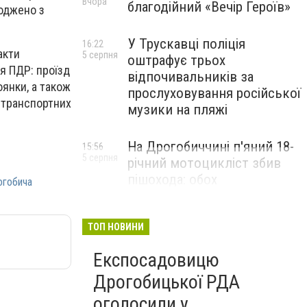
Вчора
благодійний «Вечір Героїв»
годжено з
У Трускавці поліція
16:22
акти
5 серпня
оштрафує трьох
я ПДР: проїзд
відпочивальників за
янки, а також
прослуховування російської
 транспортних
музики на пляжі
На Дрогобиччині п'яний 18-
15:56
5 серпня
річний мотоцикліст збив
пішохода: обох
огобича
госпіталізували
ТОП НОВИНИ
Експосадовицю
Дрогобицької РДА
оголосили у