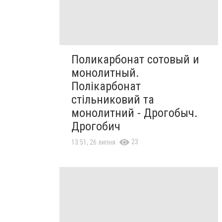
Поликарбонат сотовый и
монолитный.
Полікарбонат
стільниковий та
монолитний - Дрогобыч.
Дрогобич
23
13:51, 26 липня