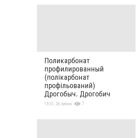
Поликарбонат
профилированный
(полікарбонат
профільований)
Дрогобыч. Дрогобич
7
13:51, 26 липня