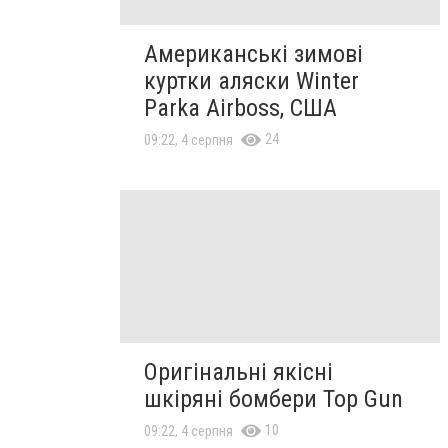
Американські зимові
куртки аляски Winter
Parka Airboss, США
24
09:22, 4 серпня
Оригінальні якісні
шкіряні бомбери Top Gun
10
09:22, 4 серпня