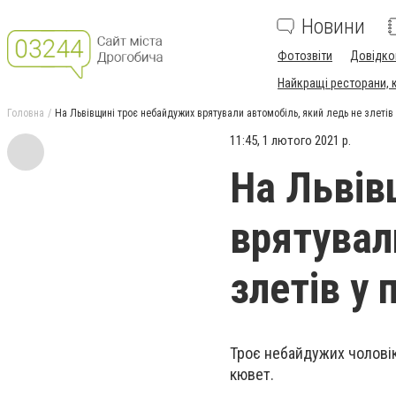
Новини
Фотозвіти
Довідко
Найкращі ресторани, ка
Головна
На Львівщині троє небайдужих врятували автомобіль, який ледь не злетів 
11:45, 1 лютого 2021 р.
На Львів
врятувал
злетів у 
Троє небайдужих чоловікі
кювет.