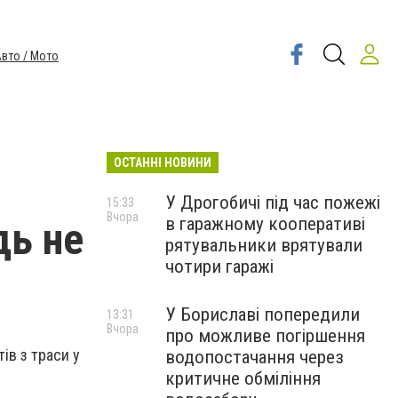
вто / Мото
ОСТАННІ НОВИНИ
У Дрогобичі під час пожежі
15:33
Вчора
в гаражному кооперативі
дь не
рятувальники врятували
чотири гаражі
У Бориславі попередили
13:31
Вчора
про можливе погіршення
ів з траси у
водопостачання через
критичне обміління