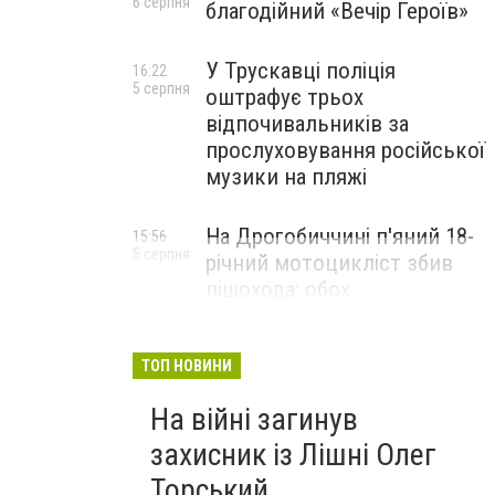
6 серпня
благодійний «Вечір Героїв»
У Трускавці поліція
16:22
5 серпня
оштрафує трьох
відпочивальників за
прослуховування російської
музики на пляжі
На Дрогобиччині п'яний 18-
15:56
5 серпня
річний мотоцикліст збив
пішохода: обох
госпіталізували
ТОП НОВИНИ
На війні загинув
захисник із Лішні Олег
Торський