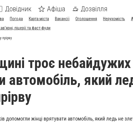
Довідник
Афіша
Дозвілля
ва
Погода
Карта міста
Вакансії
Оголошення
Нерухомість
А
в'ярні, піцерії та фаст-фуди
у прірву
щині троє небайдужих
и автомобіль, який ле
прірву
в допомогли жінці врятувати автомобіль, який ледь не злет