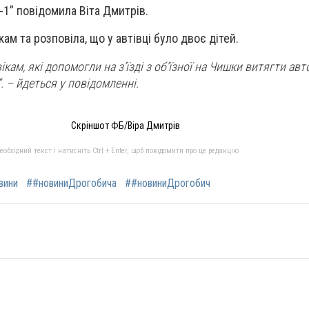
а-1” повідомила Віта Дмитрів.
ам та розповіла, що у автівці було двоє дітей.
кам, які допомогли на з’їзді з об’їзної на Чишки витягти авт
. – йдеться у повідомленні.
Скріншот ФБ/Віра Дмитрів
бхідний текст і натисніть Ctrl + Enter, щоб повідомити про це редакцію
вини
##новиниДрогобича
##новиниДрогобич