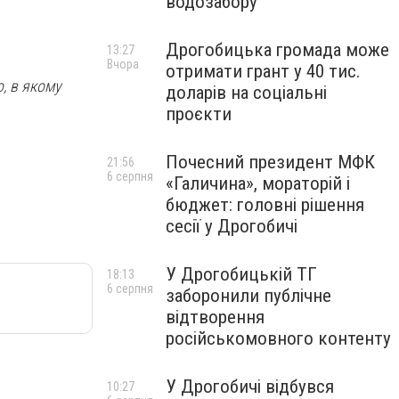
водозабору
Дрогобицька громада може
13:27
Вчора
отримати грант у 40 тис.
о, в якому
доларів на соціальні
проєкти
Почесний президент МФК
21:56
6 серпня
«Галичина», мораторій і
бюджет: головні рішення
сесії у Дрогобичі
У Дрогобицькій ТГ
18:13
6 серпня
заборонили публічне
відтворення
російськомовного контенту
У Дрогобичі відбувся
10:27