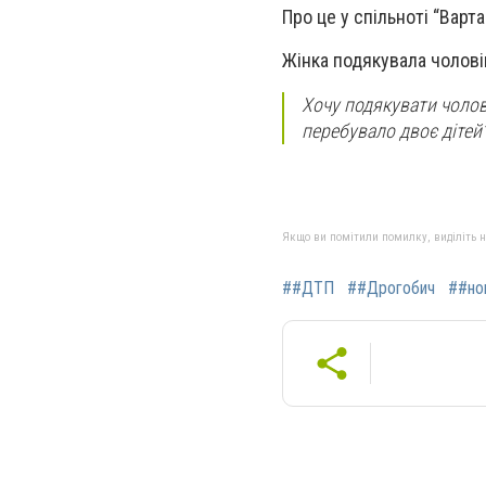
Про це у спільноті “Варт
Жінка подякувала чоловік
Хочу подякувати чолові
перебувало двоє дітей”
Якщо ви помітили помилку, виділіть нео
##ДТП
##Дрогобич
##но