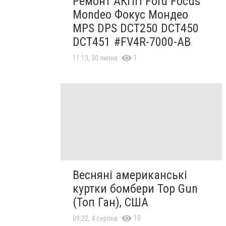
Ремонт АКПП Ford Focus
Mondeo Фокус Мондео
MPS DPS DCT250 DCT450
DCT451 #FV4R-7000-AB
1
11:13, 30 липня
Весняні американські
куртки бомбери Top Gun
(Топ Ган), США
10
09:22, 4 серпня