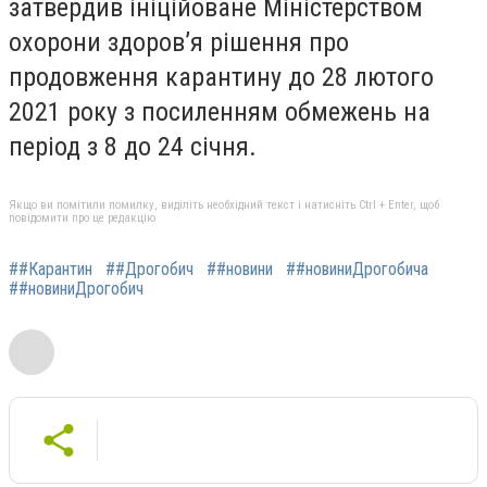
затвердив ініційоване Міністерством
охорони здоров’я рішення про
продовження карантину до 28 лютого
2021 року з посиленням обмежень на
період з 8 до 24 січня.
Якщо ви помітили помилку, виділіть необхідний текст і натисніть Ctrl + Enter, щоб
повідомити про це редакцію
##Карантин
##Дрогобич
##новини
##новиниДрогобича
##новиниДрогобич