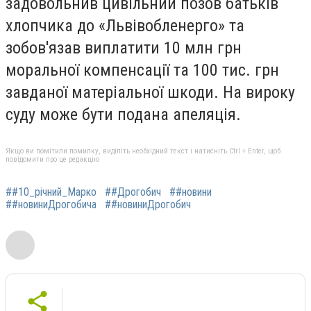
задовольнив цивільний позов батьків
хлопчика до «Львівобленерго» та
зобов'язав виплатити 10 млн грн
моральної компенсації та 100 тис. грн
завданої матеріальної шкоди. На вироку
суду може бути подана апеляція.
Якщо ви помітили помилку, виділіть необхідний текст і натисніть Ctrl + Enter, щоб
повідомити про це редакцію
##10_річний_Марко
##Дрогобич
##новини
##новиниДрогобича
##новиниДрогобич