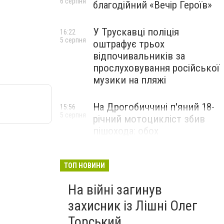
6 серпня
благодійний «Вечір Героїв»
У Трускавці поліція
16:22
5 серпня
оштрафує трьох
відпочивальників за
прослуховування російської
музики на пляжі
На Дрогобиччині п'яний 18-
15:56
5 серпня
річний мотоцикліст збив
пішохода: обох
госпіталізували
ТОП НОВИНИ
На війні загинув
захисник із Лішні Олег
Торський