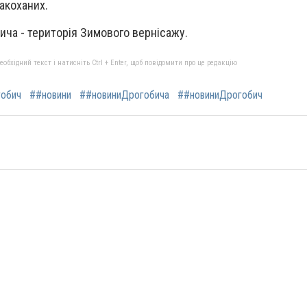
закоханих.
ича - територія Зимового вернісажу.
бхідний текст і натисніть Ctrl + Enter, щоб повідомити про це редакцію
обич
##новини
##новиниДрогобича
##новиниДрогобич