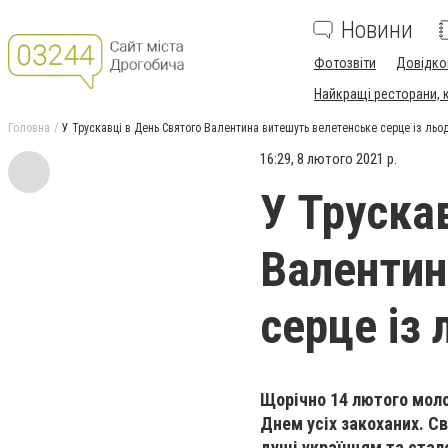
Новини
Фотозвіти
Довідко
Найкращі ресторани, ка
Головна
У Трускавці в День Святого Валентина витешуть велетенське серце із льо
16:29, 8 лютого 2021 р.
У Труска
Валентин
серце із 
Щорічно 14 лютого моло
Днем усіх закоханих. Св
душі українцям та стал