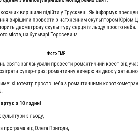
акоханих вирішили підійти у Трускавці. Як інформує пресце
ання вирішили провести з натхненним скульптором Юрієм Ц
творить двометрову скульптуру серця із льоду просто неба.
ого міста, на бульварі Торосевича.
Фото ТМР
день свята запланували провести романтичний квест від уча
озіграти супер-приз: романтичну вечерю на двох у затишно
тиме: кінотеатр просто неба з романтичними короткометра
а.
артує о 10 годині
скульптури з льоду,
на програма від Олега Пригоди,