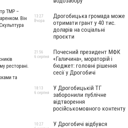
водозабору
нтр ТМР –
Дрогобицька громада може
13:27
аренком. Він
Вчора
отримати грант у 40 тис.
 Скульптура
доларів на соціальні
проєкти
Почесний президент МФК
21:56
6 серпня
«Галичина», мораторій і
сників
бюджет: головні рішення
му ресторані.
сесії у Дрогобичі
жками та
У Дрогобицькій ТГ
18:13
6 серпня
заборонили публічне
відтворення
російськомовного контенту
У Дрогобичі відбувся
10:27