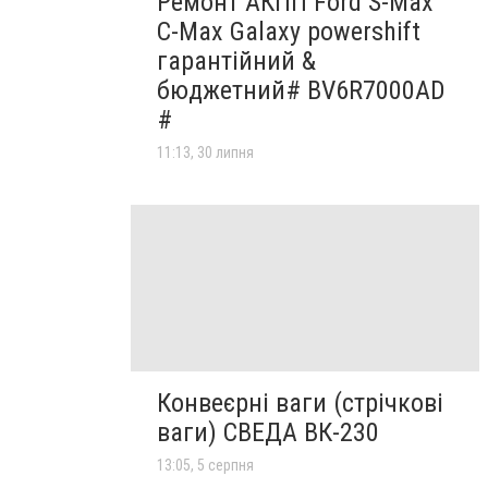
Ремонт АКПП Ford S-Max
C-Max Galaxy powershift
гарантійний &
бюджетний# BV6R7000AD
#
11:13, 30 липня
Конвеєрні ваги (стрічкові
ваги) СВЕДА ВК-230
13:05, 5 серпня