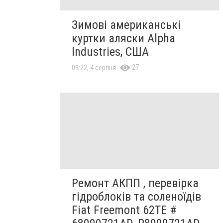
Зимові американські
куртки аляски Alpha
Industries, США
27
09:22, 4 серпня
Ремонт АКПП , перевірка
гідроблоків та соленоїдів
Fiat Freemont 62TE #