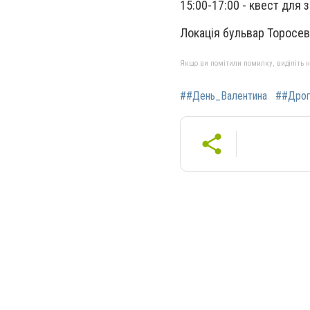
15:00-17:00 - квест для 
Локація бульвар Торосев
Якщо ви помітили помилку, виділіть нео
##День_Валентина
##Дрог