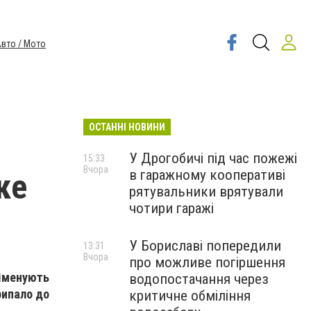
вто / Мото
ОСТАННІ НОВИНИ
У Дрогобичі під час пожежі
15:33
Вчора
в гаражному кооперативі
ке
рятувальники врятували
чотири гаражі
У Бориславі попередили
13:31
Вчора
про можливе погіршення
 іменують
водопостачання через
рипало до
критичне обміління