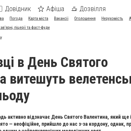
Довідник
Афіша
Дозвілля
ва
Погода
Карта міста
Вакансії
Оголошення
Нерухомість
А
в'ярні, піцерії та фаст-фуди
ду
вці в День Святого
а витешуть велетенсь
льоду
дь активно відзначає День Святого Валентина, який ще
ято — неофіційне, прийшло до нас з-за кордону, однак, п
о одним з найпопулярніших молодіжних свят.