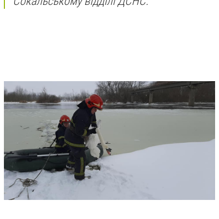
Сокальському відділі ДСНС.