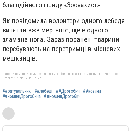
благодійного фонду «Зоозахист».
Як повідомила волонтери одного лебедя
витягли вже мертвого, ще в одного
зламана нога. Зараз поранені тварини
перебувають на перетримці в місцевих
мешканців.
Якщо ви помітили помилку, виділіть необхідний текст і натисніть Ctrl + Enter, щоб
повідомити про це редакцію
##рятувальник
##лебеді
##Дрогобич
##новини
##новиниДрогобича
##новиниДрогобич