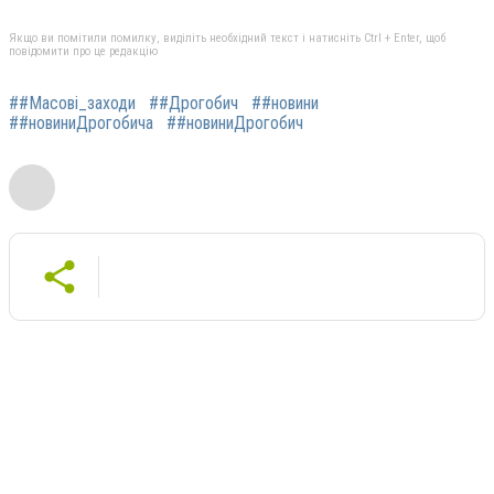
Якщо ви помітили помилку, виділіть необхідний текст і натисніть Ctrl + Enter, щоб
повідомити про це редакцію
##Масові_заходи
##Дрогобич
##новини
##новиниДрогобича
##новиниДрогобич