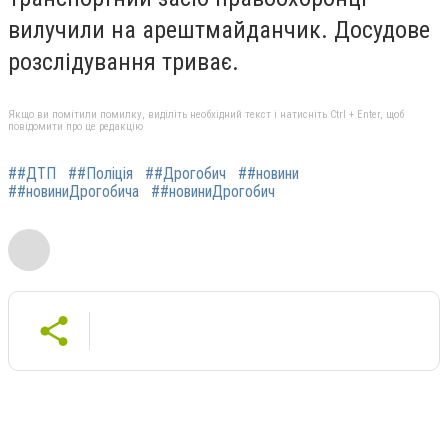
вилучили на арештмайданчик. Досудове
розслідування триває.
Якщо ви помітили помилку, виділіть необхідний текст і натисніть Ctrl + Enter, щоб
повідомити про це редакцію
##ДТП
##Поліція
##Дрогобич
##новини
##новиниДрогобича
##новиниДрогобич