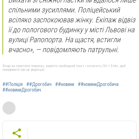
спільними зусиллями. Поліцейський
всіляко заспокоював жінку. Екіпаж відвіз
її до пологового будинку у місті Львові на
вулиці Рапопорта. На щастя, встигли
вчасно», — повідомляють патрульні.
Якщо ви помітили помилку, виділіть необхідний текст і натисніть Ctrl + Enter, щоб
повідомити про це редакцію
##Поліція
##Дрогобич
##новини
##новиниДрогобича
##новиниДрогобич