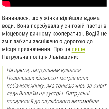
Виявилося, що у жінки відійшли вдома
води. Вона перебувала у сніговій пастці в
місцевому дачному кооперативі. Водій не
зміг заїхати засніженою дорогою до
місця призначення. Про це
пише
Патрульна поліція Львівщини:
На щастя, патрульним вдалося.
Подолавши кількасот метрів вони
побачили жінку, яка тримаючись за живіт
ледь йшла їм на зустріч. Патрульні
посадили її до службового автомобіля.
Виїхати зі сніжної пастки їм вдалося лише