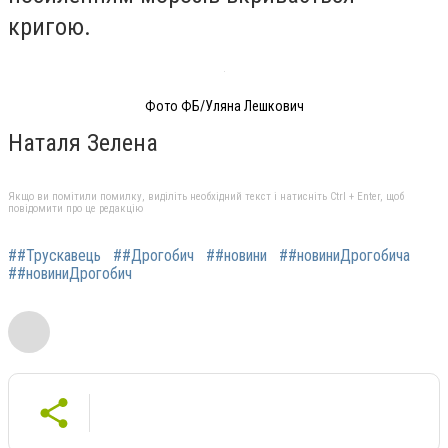
кригою.
Фото ФБ/Уляна Лешкович
Наталя Зелена
Якщо ви помітили помилку, виділіть необхідний текст і натисніть Ctrl + Enter, щоб
повідомити про це редакцію
##Трускавець
##Дрогобич
##новини
##новиниДрогобича
##новиниДрогобич