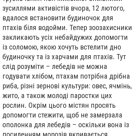
зусиллями активістів вчора, 12 лютого,
вдалося встановити будиночок для
птахів біля водойми. Тепер зоозахисники
закликають усіх небайдужих допомогти
із соломою, якою хочуть встелити дно
будиночку та із харчами для птахів. Тут
слід розуміти – лебедів не можна
годувати хлібом, птахам потрібна дрібна
риба, різні зернові культури: овес, ячмінь,
жито, а також молоді паростки цих
рослин. Окрім цього містян просять
допомогти стежити, щоб не замерзала
ополонка для лебедів – оскільки вона із
посиленням морозів вкривається