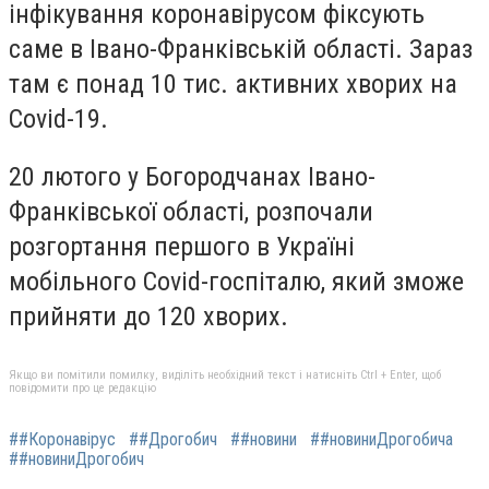
інфікування коронавірусом фіксують
саме в Івано-Франківській області. Зараз
там є понад 10 тис. активних хворих на
Covid-19.
20 лютого у Богородчанах Івано-
Франківської області, розпочали
розгортання першого в Україні
мобільного Covid-госпіталю, який зможе
прийняти до 120 хворих.
Якщо ви помітили помилку, виділіть необхідний текст і натисніть Ctrl + Enter, щоб
повідомити про це редакцію
##Коронавірус
##Дрогобич
##новини
##новиниДрогобича
##новиниДрогобич