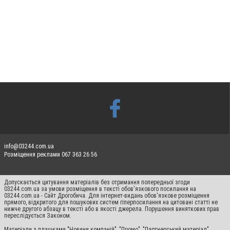
info@03244.com.ua
Розміщення реклами 067 363 26 56
Допускається цитування матеріалів без отримання попередньої згоди
03244.com.ua за умови розміщення в тексті обов'язкового посилання на
03244.com.ua - Сайт Дрогобича. Для інтернет-видань обов'язкове розміщення
прямого, відкритого для пошукових систем гіперпосилання на цитовані статті не
нижче другого абзацу в тексті або в якості джерела. Порушення виняткових прав
переслідується Законом.
Матеріали з плашками "Новини компаній", "Промо", "Партнерський матеріал",