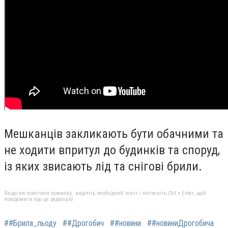
Мешканців закликають бути обачними та
не ходити впритул до будинків та споруд,
із яких звисають лід та снігові брили.
Якщо ви помітили помилку, виділіть необхідний текст і натисніть Ctrl + Enter, щоб
повідомити про це редакцію
##Брила_льоду
##Дрогобич
##новини
##новиниДрогобича