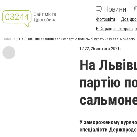
Новини
Фотозвіти
Довідко
Найкращі ресторани, ка
Головна
На Львівщині виявили велику партію польської курятини із сальмонелою
17:22, 26 лютого 2021 р.
На Львів
партію по
сальмон
У замороженому курячом
спеціалісти Держпродс