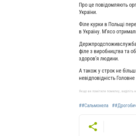
Про це повідомляють ор
України.
Філе курки в Польщі пер
в Україну. М’ясо отримал
Держпродспоживслужба П
філе з виробництва та о
здоров’я людини.
А також у строк не біль
невідповідність Головн
Якщо ви помітили помилку, виділіть нео
##Сальмонела
##Дрогоби