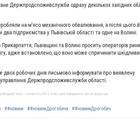
гани Держпродспоживслужби одразу декількох західних об
еробляли на м’ясо механічного обвалювання, а після цього й
и два підприємства у Львівській області та одне на Волині.
рикарпаття, Львівщині та Волині просить операторів рин
бігу, адже встановлено, що воно може спричинити шкідлив
ше двох робочих днів письмово інформувати про виявлену
е управління Держпродспоживслужби області.
бхідний текст і натисніть Ctrl + Enter, щоб повідомити про це редакцію
ч
##новини
##новиниДрогобича
##новиниДрогобич