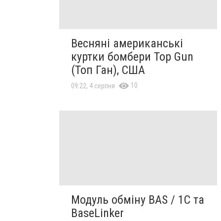
Весняні американські
куртки бомбери Top Gun
(Топ Ган), США
10
09:22, 4 серпня
Модуль обміну BAS / 1C та
BaseLinker