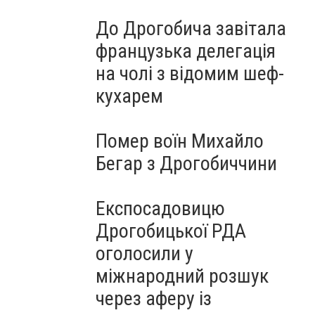
До Дрогобича завітала
французька делегація
на чолі з відомим шеф-
кухарем
Помер воїн Михайло
Бегар з Дрогобиччини
Експосадовицю
Дрогобицької РДА
оголосили у
міжнародний розшук
через аферу із