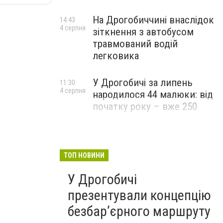
На Дрогобиччині внаслідок
14:43
4 серпня
зіткнення з автобусом
травмований водій
легковика
У Дрогобичі за липень
11:30
4 серпня
народилося 44 малюки: від
початку року – вже 250
ТОП НОВИНИ
У Дрогобичі
презентували концепцію
безбар’єрного маршруту