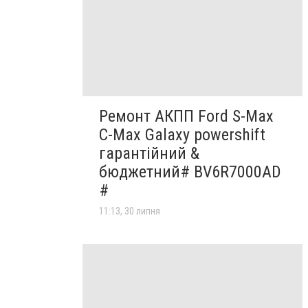
Ремонт АКПП Ford S-Max
C-Max Galaxy powershift
гарантійний &
бюджетний# BV6R7000AD
#
11:13, 30 липня