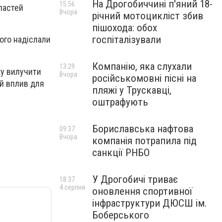
На Дрогобиччині п'яний 18-
15:56
ластей
Вчора
річний мотоцикліст збив
пішохода: обох
госпіталізували
ого надіслали
Компанію, яка слухали
13:29
ку вилучити
Вчора
російськомовні пісні на
ий вплив для
пляжі у Трускавці,
оштрафують
Бориславська нафтова
09:37
Вчора
компанія потрапила під
санкції РНБО
У Дрогобичі триває
18:37
4 серпня
оновлення спортивної
інфраструктури ДЮСШ ім.
Боберського