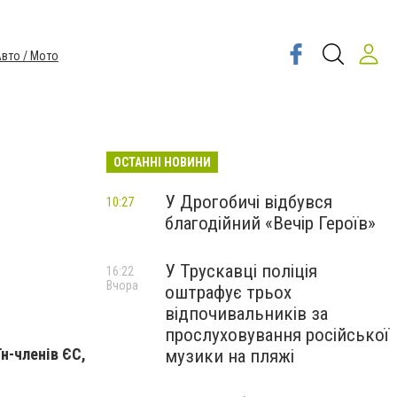
вто / Мото
ОСТАННІ НОВИНИ
У Дрогобичі відбувся
10:27
благодійний «Вечір Героїв»
У Трускавці поліція
16:22
Вчора
оштрафує трьох
відпочивальників за
прослуховування російської
н-членів ЄС,
музики на пляжі