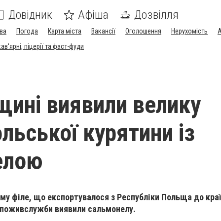
Довідник
Афіша
Дозвілля
ва
Погода
Карта міста
Вакансії
Оголошення
Нерухомість
А
в'ярні, піцерії та фаст-фуди
щині виявили велику
льської курятини із
елою
у філе, що експортувалося з Республіки Польща до краї
поживслужби виявили сальмонелу.