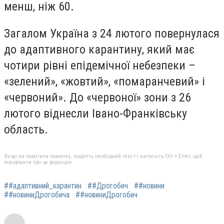
менш, ніж 60.
Загалом Україна з 24 лютого повернулася
до адаптивного карантину, який має
чотири рівні епідемічної небезпеки –
«зелений», «жовтий», «помаранчевий» і
«червоний». До «червоної» зони з 26
лютого віднесли Івано-Франківську
область.
Якщо ви помітили помилку, виділіть необхідний текст і натисніть Ctrl + Enter, щоб
повідомити про це редакцію
##адаптивний_карантин
##Дрогобич
##новини
##новиниДрогобича
##новиниДрогобич