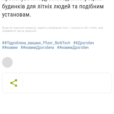
будинків для літніх людей та подібним
установам.
Якщо ви помітили помилку, виділіть необхідний текст і натисніть Ctrl + Enter, щоб
повідомити про це редакцію
##Підроблена_вакцина_Pfizer_BioNTech
##Дрогобич
##новини
##новиниДрогобича
##новиниДрогобич