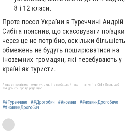
8 і 12 класи.
Проте посол України в Туреччині Андрій
Сибіга пояснив, що скасовувати поїздки
через це не потрібно, оскільки більшість
обмежень не будуть поширюватися на
іноземних громадян, які перебувають у
країні як туристи.
Якщо ви помітили помилку, виділіть необхідний текст і натисніть Ctrl + Enter, щоб
повідомити про це редакцію
##Туреччина
##Дрогобич
##новини
##новиниДрогобича
##новиниДрогобич