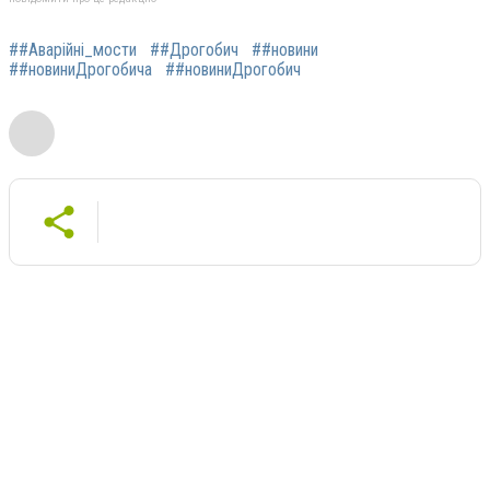
##Аварійні_мости
##Дрогобич
##новини
##новиниДрогобича
##новиниДрогобич