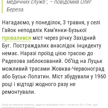
медичних служб", – повідомив Олег
Береза.
Нагадаємо, у понеділок, 3 травня, у селі
Гайок неподалік Кам'янки-Бузької
провалився
міст через річку Західний
Буг. Постраждалих внаслідок інциденту
немає. Наразі проїзд цією трасою до
Радехова заблокований. Об'їзд на Луцьк
можливий трасами Жовква-Червоноград
або Буськ-Лопатин. Міст збудували у 1960
році і відтоді жодного разу не
ремонтували.
Якщо ви помітили помилку, виділіть необхідний текст і натисніть Ctrl + Enter, щоб
повідомити про це редакцію