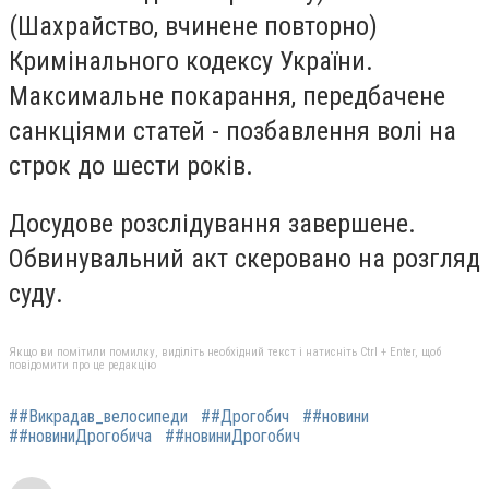
(Шахрайство, вчинене повторно)
Кримінального кодексу України.
Максимальне покарання, передбачене
санкціями статей - позбавлення волі на
строк до шести років.
Досудове розслідування завершене.
Обвинувальний акт скеровано на розгляд
суду.
Якщо ви помітили помилку, виділіть необхідний текст і натисніть Ctrl + Enter, щоб
повідомити про це редакцію
##Викрадав_велосипеди
##Дрогобич
##новини
##новиниДрогобича
##новиниДрогобич