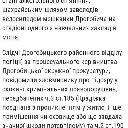
стані алкогольного сп’яніння,
шахрайським шляхом заволодів
велосипедом мешканки Дрогобича на
стадіоні одного з навчальних закладів
міста.
Слідчі Дрогобицького районного відділу
поліції, за процесуального керівництва
Дрогобицької окружної прокуратури,
повідомили зловмиснику про підозру у
скоєнні кримінальних правопорушень,
передбачених ч.3 ст.185 (Крадіжка,
поєднана з проникненням у житло, інше
приміщення чи сховище або що завдала
значної шкоди потерпілому) та ч.2 ст.190