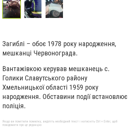
Загиблі – обоє 1978 року народження,
мешканці Червонограда.
Вантажівкою керував мешканець с.
Голики Славутського району
Хмельницької області 1959 року
народження. Обставини події встановлює
поліція.
Якщо ви помітили помилку, виділіть необхідний текст і натисніть Ctrl + Enter, щоб
повідомити про це редакцію