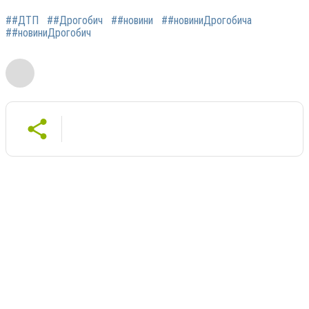
##ДТП
##Дрогобич
##новини
##новиниДрогобича
##новиниДрогобич