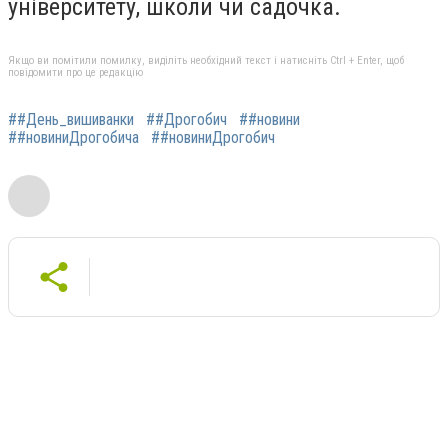
університету, школи чи садочка.
Якщо ви помітили помилку, виділіть необхідний текст і натисніть Ctrl + Enter, щоб
повідомити про це редакцію
##День_вишиванки
##Дрогобич
##новини
##новиниДрогобича
##новиниДрогобич