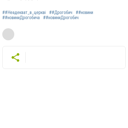
##Неадекват_в_церкві
##Дрогобич
##новини
##новиниДрогобича
##новиниДрогобич