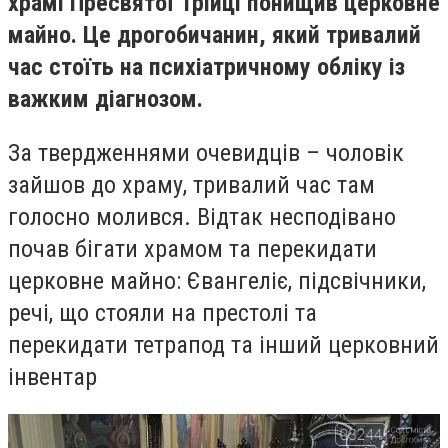
храмі Пресвятої Трійці понищив церковне
майно. Це дрогобичанин, який тривалий
час стоїть на психіатричному обліку із
важким діагнозом.
За твердженнями очевидців – чоловік
зайшов до храму, тривалий час там
голосно молився. Відтак несподівано
почав бігати храмом та перекидати
церковне майно: Євангеліє, підсвічники,
речі, що стояли на престолі та
перекидати тетрапод та інший церковний
інвентар