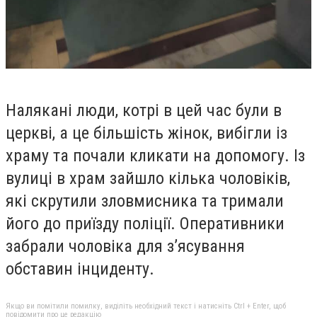
Налякані люди, котрі в цей час були в
церкві, а це більшість жінок, вибігли із
храму та почали кликати на допомогу. Із
вулиці в храм зайшло кілька чоловіків,
які скрутили зловмисника та тримали
його до приїзду поліції. Оперативники
забрали чоловіка для з’ясування
обставин інциденту.
Якщо ви помітили помилку, виділіть необхідний текст і натисніть Ctrl + Enter, щоб
повідомити про це редакцію