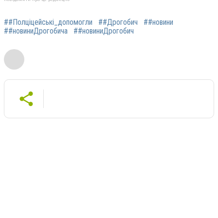
##Полціцейські_допомогли
##Дрогобич
##новини
##новиниДрогобича
##новиниДрогобич