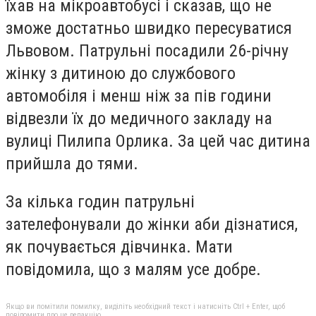
їхав на мікроавтобусі і сказав, що не
зможе достатньо швидко пересуватися
Львовом. Патрульні посадили 26-річну
жінку з дитиною до службового
автомобіля і менш ніж за пів години
відвезли їх до медичного закладу на
вулиці Пилипа Орлика. За цей час дитина
прийшла до тями.
За кілька годин патрульні
зателефонували до жінки аби дізнатися,
як почувається дівчинка. Мати
повідомила, що з малям усе добре.
Якщо ви помітили помилку, виділіть необхідний текст і натисніть Ctrl + Enter, щоб
повідомити про це редакцію