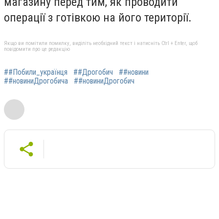
магазину перед тим, як проводити
операції з готівкою на його території.
Якщо ви помітили помилку, виділіть необхідний текст і натисніть Ctrl + Enter, щоб
повідомити про це редакцію
##Побили_українця
##Дрогобич
##новини
##новиниДрогобича
##новиниДрогобич