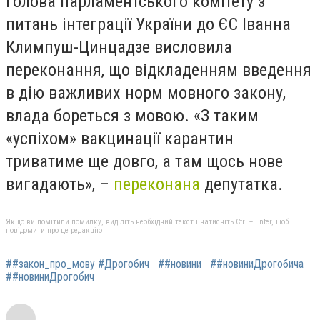
Голова парламентського комітету з
питань інтеграції України до ЄС Іванна
Климпуш-Цинцадзе висловила
переконання, що відкладенням введення
в дію важливих норм мовного закону,
влада бореться з мовою. «З таким
«успіхом» вакцинації карантин
триватиме ще довго, а там щось нове
вигадають», –
переконана
депутатка.
Якщо ви помітили помилку, виділіть необхідний текст і натисніть Ctrl + Enter, щоб
повідомити про це редакцію
##закон_про_мову #Дрогобич
##новини
##новиниДрогобича
##новиниДрогобич